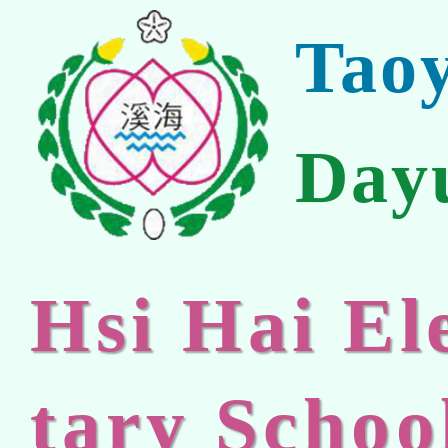
Tao
Day
Hsi Hai E
tary Schoo