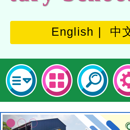
English
中