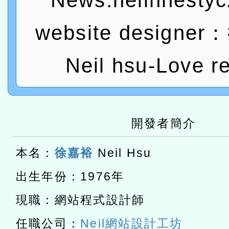
News:neilhhesty
t」
有關大陸委員會函釋公務
赴陸應申請許可一案
轉知經濟部水利署委託財
website designe
研究院辦理「115年表揚
115年8月22日(星期六)辦
Neil hsu-Love r
位及節水達人選拔活動」
市孔廟祈福系列活動—儒門
2026年桃園地景藝術節教
航」
本校115學年度第2次代理
開發者簡介
結果公告(無人報名，續辦
適應運動共學行動站研習
本名：
徐嘉裕
Neil Hsu
本館辦理115年度閱讀磐
出生年份：1976年
讀推動專業研習
科技賦能─人工智慧(AI)
現職：網站程式設計師
程
A3數位素養講師名單
任職公司：
Neil網站設計工坊