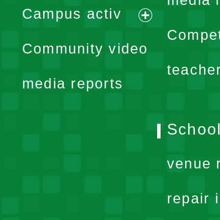
media 
Campus activ
menu
expand
Compet
Community video
menu
teache
media reports
School
venue 
repair 