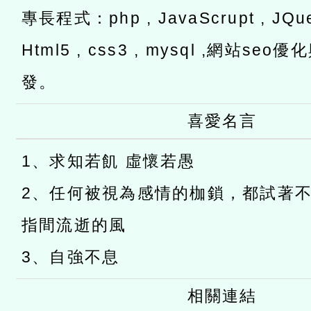
專長程式：php , JavaScrupt , JQuer
Html5 , css3 , mysql ,網站s
發。
喜愛名言
1、求知若飢 虛懷若愚
2、任何被視為感情的枷鎖，都試著
指間流逝的風
3、自強不息
相關連結