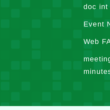
doc in
Event N
Web F
meetin
minute