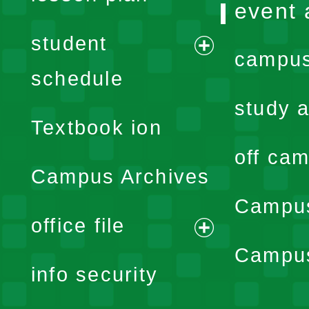
event 
student
campus
expand
schedule
menu
study a
Textbook ion
off cam
Campus Archives
Campus
office file
expand
Campus
info security
menu