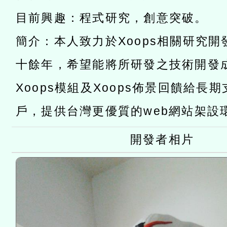
「數位內容與教學軟體線上課程
目前興趣：程式研究，創意突破。
t」
有關大陸委員會函釋公務
簡介：本人致力於Xoops相關研究
赴陸應申請許可一案
轉知經濟部水利署委託財
十餘年，希望能將所研發之技術開發
研究院辦理「115年表揚
115年8月22日(星期六)辦
Xoops模組及Xoops佈景回饋給長
位及節水達人選拔活動」
市孔廟祈福系列活動—儒門
2026年桃園地景藝術節教
戶，提供台灣更優質的web網站架設
航」
開發者相片