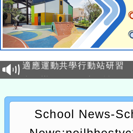
本校115學年度第2次代理
結果公告(無人報名，續辦
適應運動共學行動站研習
本館辦理115年度閱讀磐
讀推動專業研習
科技賦能─人工智慧(AI)
程
A3數位素養講師名單
School News-Sc
「數位內容與教學軟體線上課程