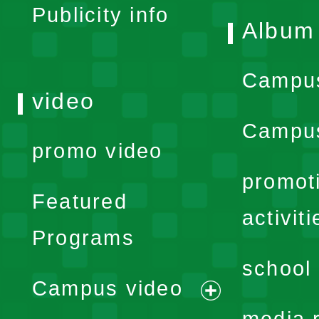
Publicity info
Album
Campu
video
Campus
promo video
promot
Featured
activiti
Programs
school 
Campus video
expand