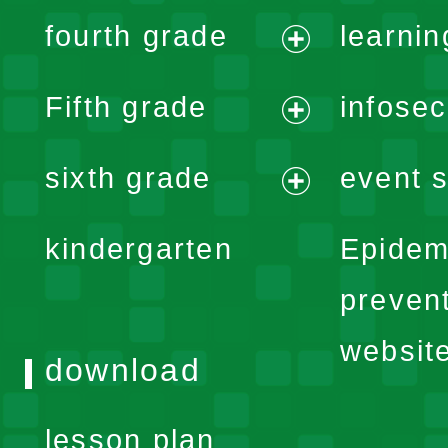
expand
fourth grade
learnin
menu
expand
Fifth grade
infose
menu
expand
sixth grade
event s
menu
expand
kindergarten
Epidem
menu
preven
websit
download
lesson plan