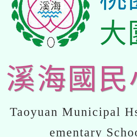
大
溪海國民
Taoyuan Municipal Hs
ementary Scho