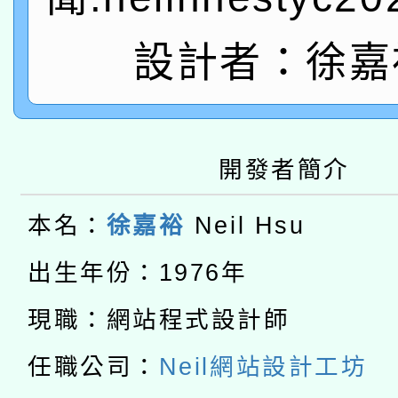
薪期間赴陸應申請許可
115年8月22日(星期六)
業技術研究院辦理「11
設計者：徐嘉
2026年桃園地景藝術
桃園市孔廟祈福系列活
用水績優單位及節水達
本校115學年度第2次
開 智慧啟航」
動」
開發者簡介
適應運動共學行動站研
招甄選結果公告(無人
本館辦理115年度閱讀
招)
本名：
徐嘉裕
Neil Hsu
科技賦能─人工智慧(AI
暨閱讀推動專業研習
出生年份：1976年
A3數位素養講師名單
礎課程
現職：網站程式設計師
「數位內容與教學軟體線
任職公司：
Neil網站設計工坊
有關大陸委員會函釋公