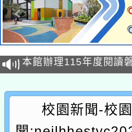
本校115學年度第2次
適應運動共學行動站研
招甄選結果公告(無人
本館辦理115年度閱讀
招)
科技賦能─人工智慧(AI
暨閱讀推動專業研習
A3數位素養講師名單
礎課程
「數位內容與教學軟體線
校園新聞-校
有關大陸委員會函釋公
pilot」
聞:neilhhestyc2
轉知經濟部水利署委託