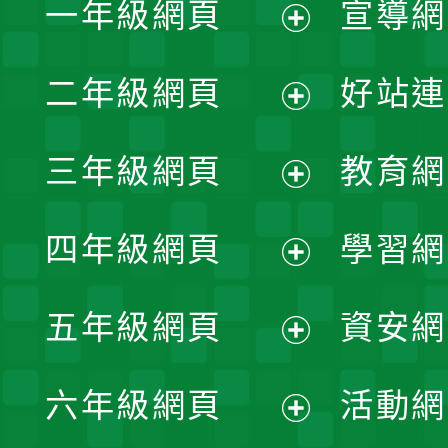
一年級網頁
宣導網
展
二年級網頁
好站連
開
展
三年級網頁
教育網
選
開
展
單
四年級網頁
學習網
選
開
展
單
五年級網頁
資安網
選
開
展
單
六年級網頁
活動網
選
開