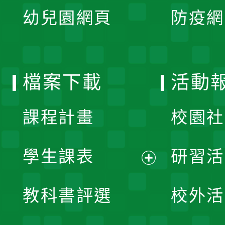
展
單
幼兒園網頁
防疫網
選
開
單
選
檔案下載
活動
單
課程計畫
校園社
學生課表
研習活
展
教科書評選
校外活
開