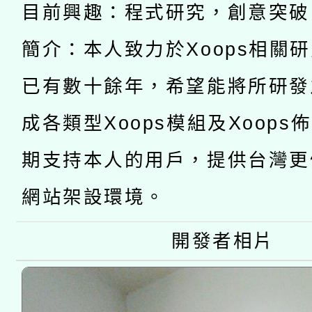
pilot」
目前興趣：程式研究，創意突破
轉知經濟部水利署委託
薪期間赴陸應申請許可
簡介：本人致力於Xoops相關
115年8月22日(星期六)
業技術研究院辦理「11
已有數十餘年，希望能將所研發
2026年桃園地景藝術
桃園市孔廟祈福系列活
用水績優單位及節水達
成各類型Xoops模組及Xoops
開 智慧啟航」
動」
期支持本人的用戶，提供台灣更
網站架設環境。
開發者相片