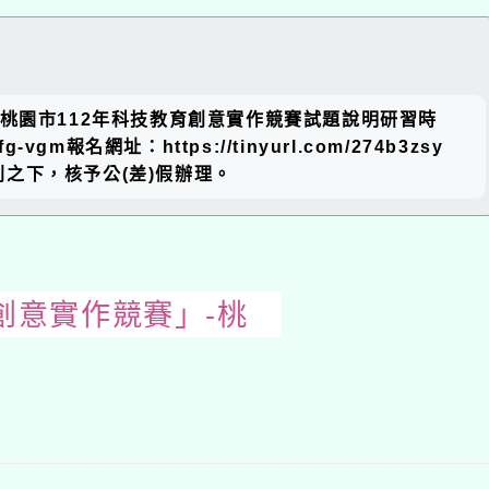
關閉區
題：桃園市112年科技教育創意實作競賽試題說明研習時
塊
vgm報名網址：https://tinyurl.com/274b3zsy
之下，核予公(差)假辦理。
創意實作競賽」-桃
開
啟
上
方