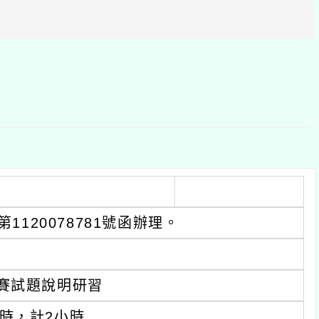
區
塊
1120078781號函辦理。
競賽試題說明研習
午4時，計2小時