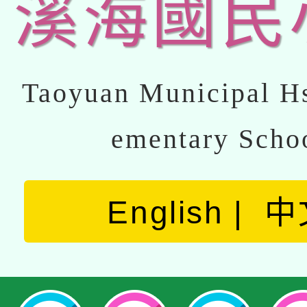
溪海國民
Taoyuan Municipal Hs
ementary Scho
English
中