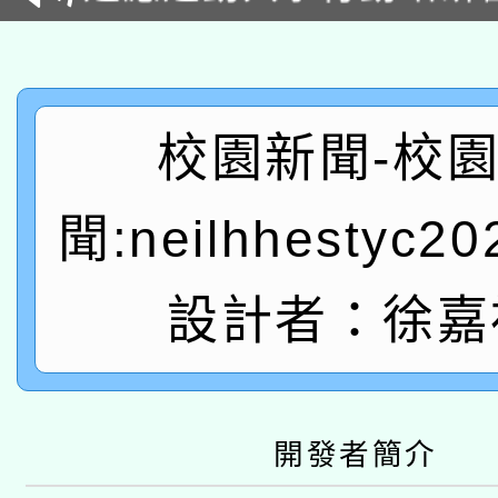
本館辦理115年度閱讀
招)
科技賦能─人工智慧(AI
暨閱讀推動專業研習
A3數位素養講師名單
礎課程
校園新聞-校
「數位內容與教學軟體線
聞:neilhhestyc2
有關大陸委員會函釋公
pilot」
轉知經濟部水利署委託
薪期間赴陸應申請許可
設計者：徐嘉
115年8月22日(星期六)
業技術研究院辦理「11
2026年桃園地景藝術
桃園市孔廟祈福系列活
用水績優單位及節水達
開發者簡介
本校115學年度第2次
開 智慧啟航」
動」