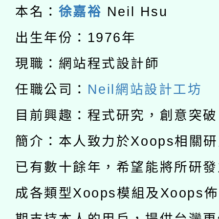
適應運動共學行動站研
本名：
徐嘉裕
Neil Hsu
招甄選結果公告(無人
本館辦理115年度閱讀
出生年份：1976年
招)
科技賦能─人工智慧(AI
暨閱讀推動專業研習
現職：網站程式設計師
A3數位素養講師名單
礎課程
任職公司：
Neil網站設計工坊
「數位內容與教學軟體線
目前興趣：程式研究，創意突破
有關大陸委員會函釋公
pilot」
簡介：本人致力於Xoops相關
轉知經濟部水利署委託
薪期間赴陸應申請許可
已有數十餘年，希望能將所研發
115年8月22日(星期六)
業技術研究院辦理「11
成各類型Xoops模組及Xoops
2026年桃園地景藝術
桃園市孔廟祈福系列活
用水績優單位及節水達