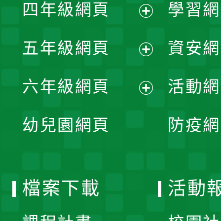
單
四年級網頁
學習網
選
開
展
單
五年級網頁
資安網
選
開
展
單
六年級網頁
活動網
選
開
展
單
幼兒園網頁
防疫網
選
開
單
選
檔案下載
活動
單