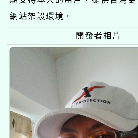
期支持本人的用戶，提供台灣更
年度COVID-19疫苗
件」活動簡章
網站架設環境。
接種對象擴大為「滿6
開發者相片
接種之民眾」措施，延長
月28日止