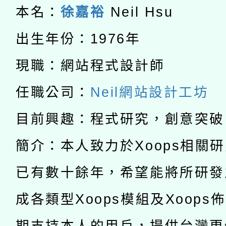
115年8月22日(星期六)
本名：
徐嘉裕
Neil Hsu
業技術研究院辦理「11
接種對象擴大為「滿6
2026年桃園地景藝術
桃園市孔廟祈福系列活
出生年份：1976年
用水績優單位及節水達
接種之民眾」措施，延長
「2026桃園藝術巡演
現職：網站程式設計師
開 智慧啟航」
動」
月28日止
轉知教育部國民及學前
關事宜
任職公司：
Neil網站設計工坊
函轉國家教育研究院中心
國立臺灣師範大學辦理「1
目前興趣：程式研究，創意突破
轉知教育部國民及學前
原住民族教育政策研討
年度健康促進學校輔導
簡介：本人致力於Xoops相關
函轉國立臺灣師範大學
新北市政府教育局辦理「
族教育國際趨勢與發展
業成長研習」實施計畫
已有數十餘年，希望能將所研發
轉知有關國立成功大學
族語言臺北學習中心11
師專業成長研習實施計
成各類型Xoops模組及Xoops
教育部國民及學前教育署「
文教學共融平台-教案
「族語學習班」招生簡章
方素養工作坊新北場」