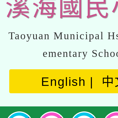
溪海國民
Taoyuan Municipal Hs
ementary Scho
English
中