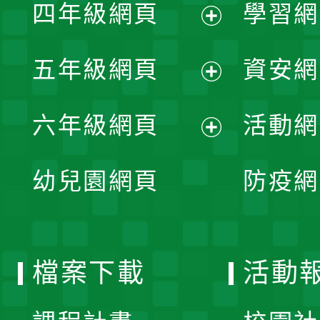
單
四年級網頁
學習網
選
開
展
單
五年級網頁
資安網
選
開
展
單
六年級網頁
活動網
選
開
展
單
幼兒園網頁
防疫網
選
開
單
選
檔案下載
活動
單