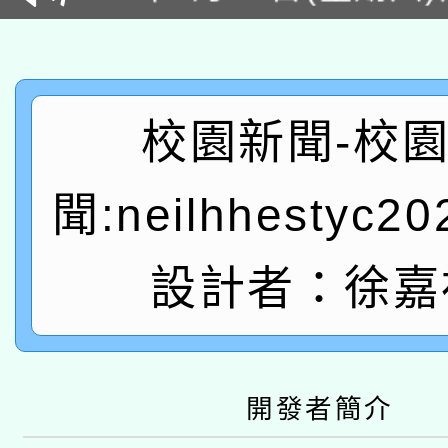
2026年桃園地景藝術
桃園市孔廟祈福系列活
用水績優單位及節水達
「2026桃園藝術巡演
開 智慧啟航」
動」
轉知教育部國民及學前
關事宜
校園新聞-校
函轉國家教育研究院中心
國立臺灣師範大學辦理「1
聞:neilhhestyc2
轉知教育部國民及學前
原住民族教育政策研討
年度健康促進學校輔導
函轉國立臺灣師範大學
新北市政府教育局辦理「
設計者：徐嘉
族教育國際趨勢與發展
業成長研習」實施計畫
轉知有關國立成功大學
族語言臺北學習中心11
師專業成長研習實施計
教育部國民及學前教育署「
文教學共融平台-教案
「族語學習班」招生簡章
方素養工作坊新北場」
開發者簡介
轉知經濟部水利署委託
年度COVID-19疫苗
件」活動簡章