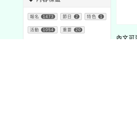
報名
1473
節日
2
特色
1
活動
1054
重要
20
內文可
注意
33
課程
205
教學
7
研習
1706
資訊
38
內容
學習
75
公告
1572
宣導
114
比賽
511
頁面QRcode