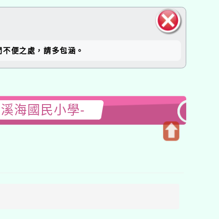
關閉區
間不便之處，請多包涵。
塊
溪海國民小學-
開
啟
上
方
區
塊