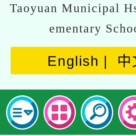
Taoyuan Municipal Hs
ementary Scho
English
中