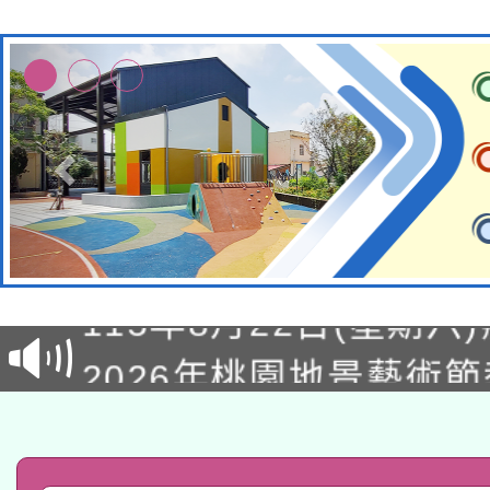
轉知經濟部水利署委託
115年8月22日(星期六)
業技術研究院辦理「11
2026年桃園地景藝術
桃園市孔廟祈福系列活
用水績優單位及節水達
「2026桃園藝術巡演
開 智慧啟航」
動」
轉知教育部國民及學前
關事宜