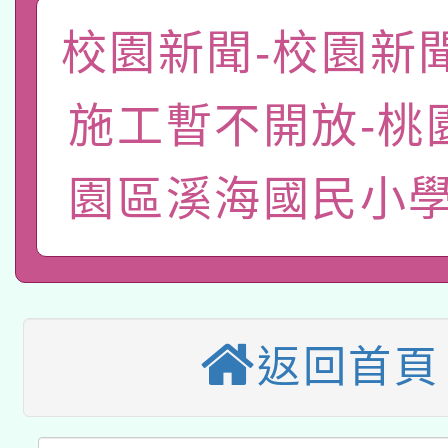
函轉國家教育研究院中心
國立臺灣師範大學辦理「1
校園新聞-校園新
轉知教育部國民及學前
原住民族教育政策研討
年度健康促進學校輔導
施工暫不開放-桃
函轉國立臺灣師範大學
新北市政府教育局辦理「
族教育國際趨勢與發展
業成長研習」實施計畫
轉知有關國立成功大學
園區溪海國民小學
族語言臺北學習中心11
師專業成長研習實施計
教育部國民及學前教育署「
文教學共融平台-教案
「族語學習班」招生簡章
方素養工作坊新北場」
轉知經濟部水利署委託
年度COVID-19疫苗
件」活動簡章
115年8月22日(星期六)
業技術研究院辦理「11
接種對象擴大為「滿6
返回首頁
2026年桃園地景藝術
桃園市孔廟祈福系列活
用水績優單位及節水達
接種之民眾」措施，延長
「2026桃園藝術巡演