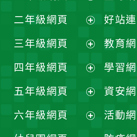
展
二年級網頁
好站連
開
展
三年級網頁
教育網
選
開
展
單
四年級網頁
學習網
選
開
展
單
五年級網頁
資安網
選
開
展
單
六年級網頁
活動網
選
開
展
單