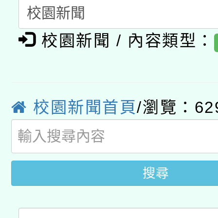
開 智慧啟航」
動」
月28日止
轉知教育部國民及學前
關事宜
校園新聞 / 內容類型：
函轉國家教育研究院中心
國立臺灣師範大學辦理「1
轉知教育部國民及學前
原住民族教育政策研討
年度健康促進學校輔導
函轉國立臺灣師範大學
新北市政府教育局辦理「
族教育國際趨勢與發展
業成長研習」實施計畫
校園新聞首頁
/瀏覽：62
轉知有關國立成功大學
族語言臺北學習中心11
師專業成長研習實施計
教育部國民及學前教育署「
文教學共融平台-教案
「族語學習班」招生簡章
方素養工作坊新北場」
年度COVID-19疫苗
件」活動簡章
搜尋
接種對象擴大為「滿6