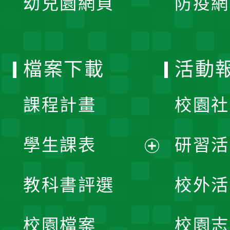
幼兒園網頁
防疫網
選
開
單
選
檔案下載
活動
單
課程計畫
校園社
學生課表
研習活
展
教科書評選
校外活
開
校園檔案
校園志
選