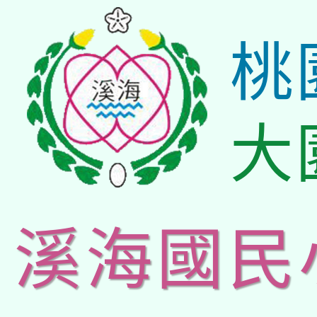
桃
大
溪海國民