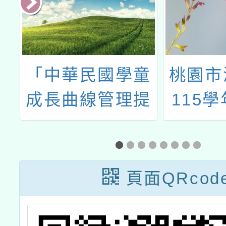
課
「中華民國學童
桃園市
課
成長曲線管理提
115
升推廣計畫」
r
頁面QRcod
e