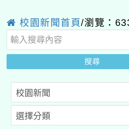
業技術研究院辦理「11
2026年桃園地景藝術
桃園市孔廟祈福系列活
用水績優單位及節水達
校園新聞首頁
/瀏覽：63
「2026桃園藝術巡演
開 智慧啟航」
動」
轉知教育部國民及學前
關事宜
國立臺灣師範大學辦理「1
搜尋
年度健康促進學校輔導
業成長研習」實施計畫