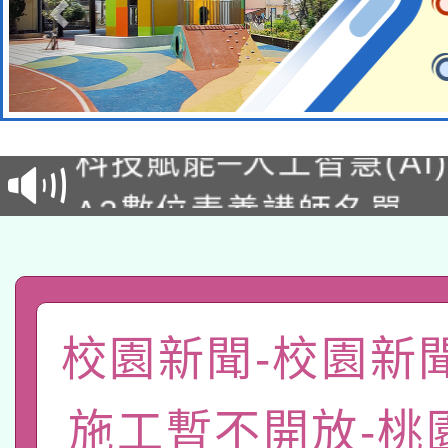
本館辦理115年度閱讀
科技賦能─人工智慧(AI
暨閱讀推動專業研習
A3數位素養講師名單
礎課程
「數位內容與教學軟體線
有關大陸委員會函釋公
pilot」
轉知經濟部水利署委託
校園新聞-校園新
薪期間赴陸應申請許可
115年8月22日(星期六)
業技術研究院辦理「11
施工暫不開放-桃
2026年桃園地景藝術