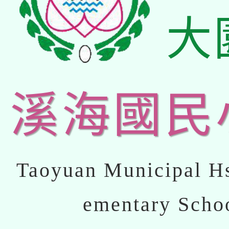
大
溪海國民
Taoyuan Municipal Hs
ementary Scho