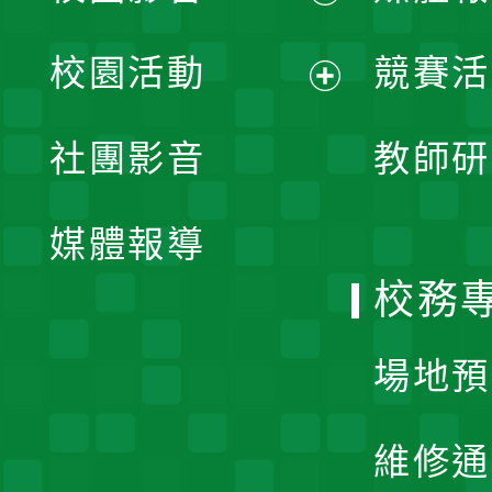
展
校園活動
競賽活
開
展
社團影音
教師研
選
開
單
媒體報導
選
校務
單
場地預
維修通