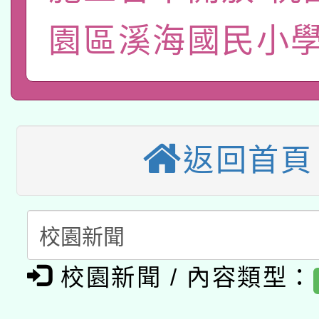
桃園市孔廟祈福系列活
用水績優單位及節水達
「2026桃園藝術巡演
園區溪海國民小學
開 智慧啟航」
動」
轉知教育部國民及學前
關事宜
本館辦理115年度閱讀
國立臺灣師範大學辦理「1
科技賦能─人工智慧(AI
暨閱讀推動專業研習
年度健康促進學校輔導
返回首頁
A3數位素養講師名單
礎課程
業成長研習」實施計畫
「數位內容與教學軟體線
有關大陸委員會函釋公
pilot」
校園新聞 / 內容類型：
轉知經濟部水利署委託
薪期間赴陸應申請許可
115年8月22日(星期六)