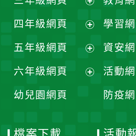
三年級網頁
教育網
選
開
展
單
四年級網頁
學習網
選
開
展
單
五年級網頁
資安網
選
開
展
單
六年級網頁
活動網
選
開
展
單
幼兒園網頁
防疫網
選
開
單
選
檔案下載
活動