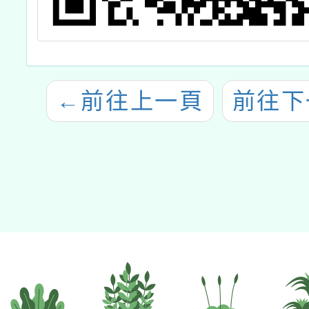
←
前往上一頁
前往下