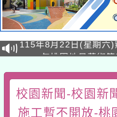
轉知經濟部水利署委託
115年8月22日(星期六)
業技術研究院辦理「11
2026年桃園地景藝術
桃園市孔廟祈福系列活
用水績優單位及節水達
「2026桃園藝術巡演
開 智慧啟航」
動」
轉知教育部國民及學前
關事宜
校園新聞-校園新
函轉國家教育研究院中心
國立臺灣師範大學辦理「1
轉知教育部國民及學前
原住民族教育政策研討
年度健康促進學校輔導
施工暫不開放-桃