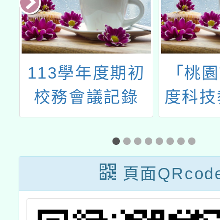
團
113學年度期初
「桃園
協
校務會議記錄
度科技
菜
實作競
訪
會
見
頁面QRcod