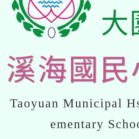
大
溪海國民
Taoyuan Municipal Hs
ementary Scho