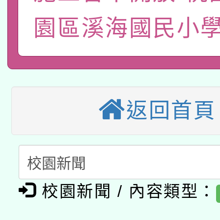
函轉國立臺灣師範大學
新北市政府教育局辦理「
族教育國際趨勢與發展
業成長研習」實施計畫
園區溪海國民小學
轉知有關國立成功大學
族語言臺北學習中心11
師專業成長研習實施計
教育部國民及學前教育署「
文教學共融平台-教案
「族語學習班」招生簡章
方素養工作坊新北場」
轉知經濟部水利署委託
年度COVID-19疫苗
件」活動簡章
115年8月22日(星期六)
業技術研究院辦理「11
接種對象擴大為「滿6
返回首頁
2026年桃園地景藝術
桃園市孔廟祈福系列活
用水績優單位及節水達
接種之民眾」措施，延長
「2026桃園藝術巡演
開 智慧啟航」
動」
月28日止
轉知教育部國民及學前
關事宜
校園新聞 / 內容類型：
函轉國家教育研究院中心
國立臺灣師範大學辦理「1