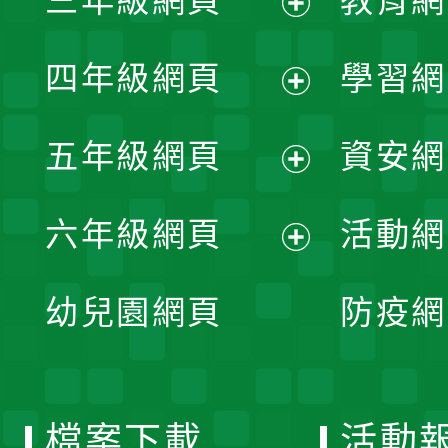
三年級網頁
教育網
選
開
展
單
四年級網頁
學習網
選
開
展
單
五年級網頁
資安網
選
開
展
單
六年級網頁
活動網
選
開
展
單
幼兒園網頁
防疫網
選
開
單
選
檔案下載
活動