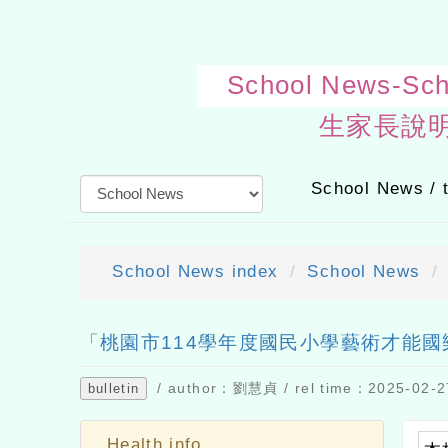
School New
School News /
School News index
School News
send out
「桃園市114學年度國民小學藝術才能
/ author：劉慧貞 / rel time：2025-02-27
bulletin