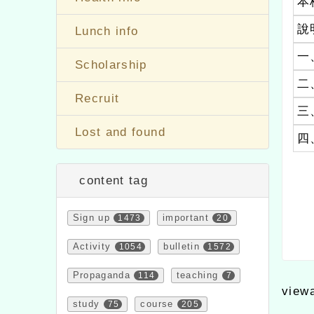
Health info
本
說
Lunch info
一
Scholarship
二
Recruit
三
Lost and found
四
content tag
Sign up
1473
important
20
Activity
1054
bulletin
1572
Propaganda
114
teaching
7