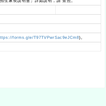
定招生家長說明會」詳如說明，請 查照。
https://forms.gle/T97TVPwrSac9eJCm8
)。