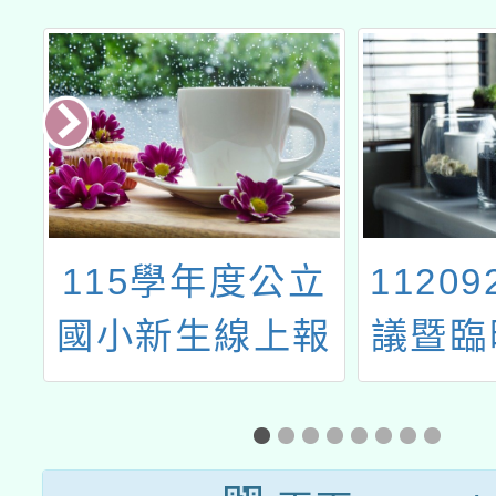
年
115學年度公立
1120
別
國小新生線上報
議暨臨
研
到作業問題與解
議
市
答家長篇