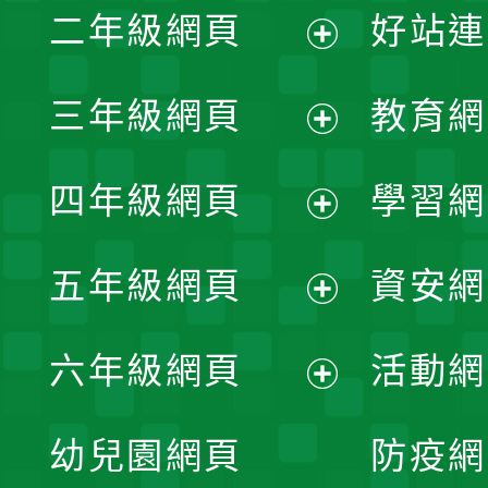
二年級網頁
好站連
開
展
三年級網頁
教育網
選
開
展
單
四年級網頁
學習網
選
開
展
單
五年級網頁
資安網
選
開
展
單
六年級網頁
活動網
選
開
展
單
幼兒園網頁
防疫網
選
開