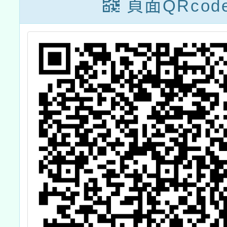
學
頁面QRcod