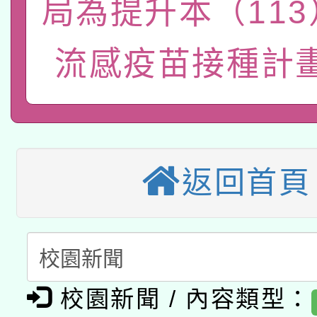
局為提升本（11
115年8月22日(星期六)
業技術研究院辦理「11
2026年桃園地景藝術
桃園市孔廟祈福系列活
流感疫苗接種計
用水績優單位及節水達
「2026桃園藝術巡演
開 智慧啟航」
動」
適應運動共學行動站研
關事宜
本館辦理115年度閱讀
返回首頁
科技賦能─人工智慧(AI
暨閱讀推動專業研習
A3數位素養講師名單
礎課程
「數位內容與教學軟體線
校園新聞 / 內容類型：
有關大陸委員會函釋公
pilot」