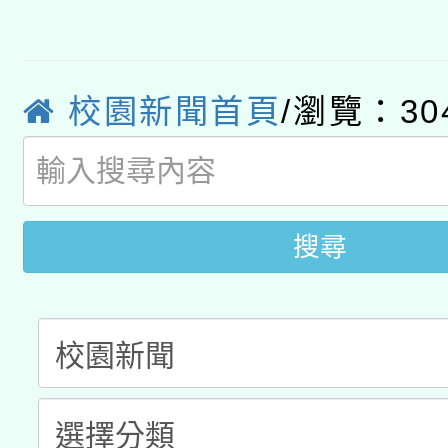
轉知經濟部水利署委託
薪期間赴陸應申請許可
115年8月22日(星期六)
業技術研究院辦理「11
校園新聞首頁
/瀏覽：30
2026年桃園地景藝術
桃園市孔廟祈福系列活
用水績優單位及節水達
「2026桃園藝術巡演
開 智慧啟航」
動」
關事宜
搜尋