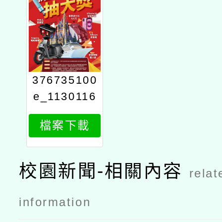
376735100
e_1130116
652_attach
檔案下載
12
校園新聞-相關內容
relat
information