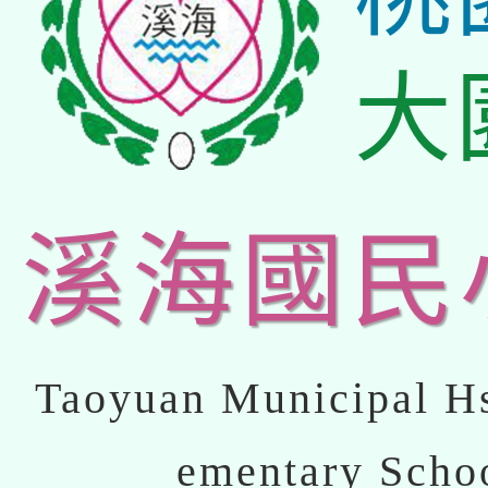
大
溪海國民
Taoyuan Municipal Hs
ementary Scho