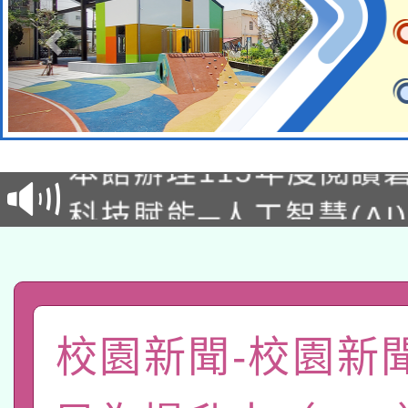
適應運動共學行動站研
本館辦理115年度閱讀
科技賦能─人工智慧(AI
暨閱讀推動專業研習
A3數位素養講師名單
礎課程
「數位內容與教學軟體線
有關大陸委員會函釋公
pilot」
校園新聞-校園新
轉知經濟部水利署委託
薪期間赴陸應申請許可