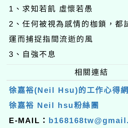
1、求知若飢 虛懷若愚
2、任何被視為感情的枷鎖，都
運而捕捉指間流逝的風
3、自強不息
相關連結
徐嘉裕(Neil Hsu)的工作心得
徐嘉裕 Neil hsu粉絲團
E-MAIL：
b168168tw@gmail