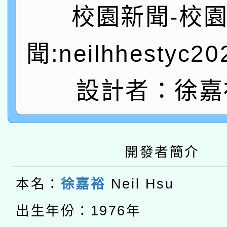
A3數位素養講師名單
礎課程
校園新聞-校
「數位內容與教學軟體線
聞:neilhhestyc2
有關大陸委員會函釋公
pilot」
轉知經濟部水利署委託
設計者：徐嘉
薪期間赴陸應申請許可
115年8月22日(星期六)
業技術研究院辦理「11
2026年桃園地景藝術
桃園市孔廟祈福系列活
用水績優單位及節水達
開發者簡介
本校115學年度第2次
開 智慧啟航」
動」
本名：
徐嘉裕
Neil Hsu
適應運動共學行動站研
招甄選結果公告(無人
本館辦理115年度閱讀
出生年份：1976年
招)