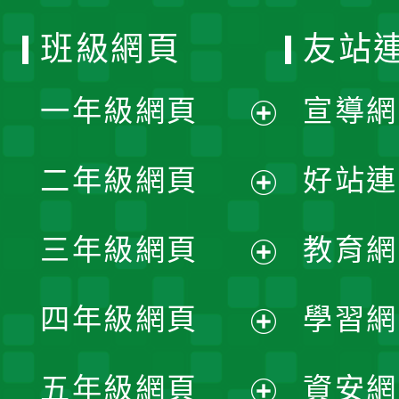
班級網頁
友站
一年級網頁
宣導網
展
二年級網頁
好站連
開
展
三年級網頁
教育網
選
開
展
單
四年級網頁
學習網
選
開
展
單
五年級網頁
資安網
選