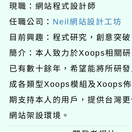
科技賦能─人工智慧(AI
現職：網站程式設計師
暨閱讀推動專業研習
A3數位素養講師名單
礎課程
任職公司：
Neil網站設計工坊
「數位內容與教學軟體線
目前興趣：程式研究，創意突破
有關大陸委員會函釋公
pilot」
簡介：本人致力於Xoops相關
轉知經濟部水利署委託
薪期間赴陸應申請許可
已有數十餘年，希望能將所研發
115年8月22日(星期六)
業技術研究院辦理「11
成各類型Xoops模組及Xoops
2026年桃園地景藝術
桃園市孔廟祈福系列活
用水績優單位及節水達
期支持本人的用戶，提供台灣更
開 智慧啟航」
動」
網站架設環境。