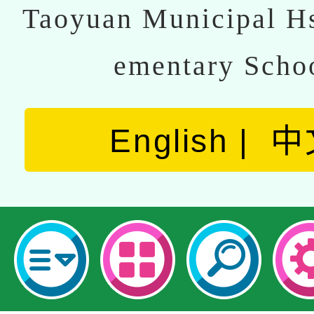
Taoyuan Municipal Hs
ementary Scho
English
中