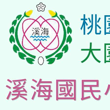
桃
大
溪海國民