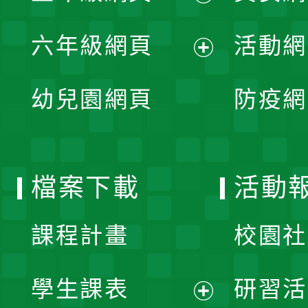
開
展
單
六年級網頁
活動網
選
開
展
單
幼兒園網頁
防疫網
選
開
單
選
檔案下載
活動
單
課程計畫
校園社
學生課表
研習活