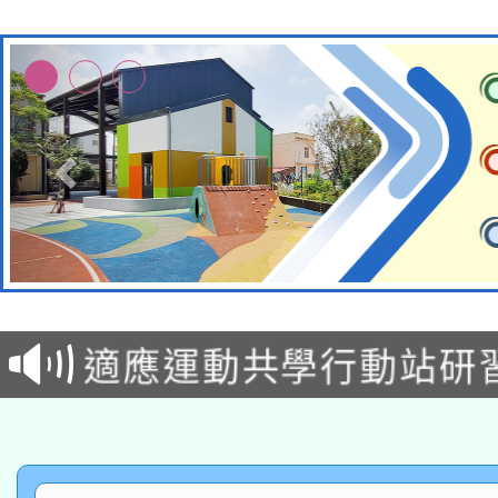
本校115學年度第2次
適應運動共學行動站研
招甄選結果公告(無人
本館辦理115年度閱讀
招)
科技賦能─人工智慧(AI
暨閱讀推動專業研習