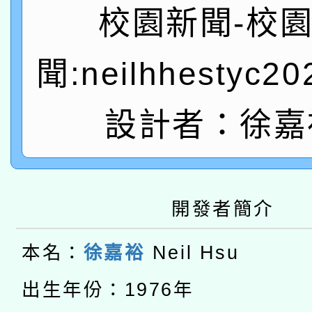
轉知教育部國民及學前
關事宜
校園新聞-校
函轉國家教育研究院中心
國立臺灣師範大學辦理「1
聞:neilhhestyc2
轉知教育部國民及學前
原住民族教育政策研討
年度健康促進學校輔導
函轉國立臺灣師範大學
新北市政府教育局辦理「
設計者：徐嘉
族教育國際趨勢與發展
業成長研習」實施計畫
轉知有關國立成功大學
族語言臺北學習中心11
師專業成長研習實施計
教育部國民及學前教育署「
文教學共融平台-教案
「族語學習班」招生簡章
方素養工作坊新北場」
開發者簡介
轉知經濟部水利署委託
年度COVID-19疫苗
件」活動簡章
115年8月22日(星期六)
本名：
徐嘉裕
Neil Hsu
業技術研究院辦理「11
接種對象擴大為「滿6
2026年桃園地景藝術
桃園市孔廟祈福系列活
出生年份：1976年
用水績優單位及節水達
接種之民眾」措施，延長