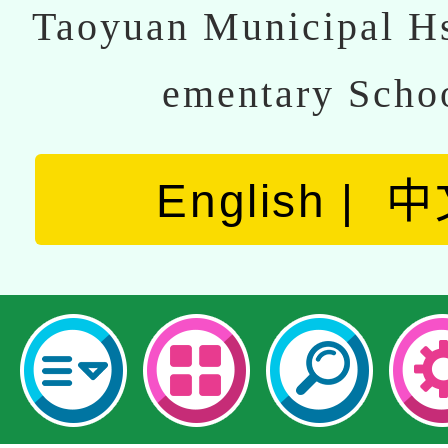
Taoyuan Municipal Hs
ementary Scho
English
中