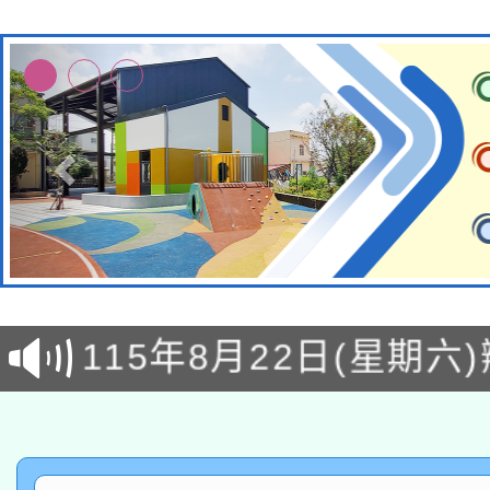
轉知經濟部水利署委託
115年8月22日(星期六)
業技術研究院辦理「11
2026年桃園地景藝術
桃園市孔廟祈福系列活
用水績優單位及節水達
「2026桃園藝術巡演
開 智慧啟航」
動」