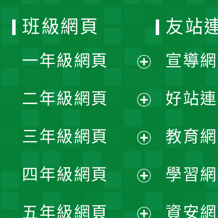
班級網頁
友站
一年級網頁
宣導網
展
二年級網頁
好站連
開
展
三年級網頁
教育網
選
開
展
單
四年級網頁
學習網
選
開
展
單
五年級網頁
資安網
選