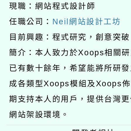
「2026桃園藝術巡演
現職：網站程式設計師
開 智慧啟航」
動」
月28日止
轉知教育部國民及學前
關事宜
任職公司：
Neil網站設計工坊
函轉國家教育研究院中心
國立臺灣師範大學辦理「1
目前興趣：程式研究，創意突破
轉知教育部國民及學前
原住民族教育政策研討
年度健康促進學校輔導
簡介：本人致力於Xoops相關
函轉國立臺灣師範大學
新北市政府教育局辦理「
族教育國際趨勢與發展
業成長研習」實施計畫
已有數十餘年，希望能將所研發
轉知有關國立成功大學
族語言臺北學習中心11
師專業成長研習實施計
成各類型Xoops模組及Xoops
教育部國民及學前教育署「
文教學共融平台-教案
「族語學習班」招生簡章
方素養工作坊新北場」
期支持本人的用戶，提供台灣更
年度COVID-19疫苗
件」活動簡章
網站架設環境。
接種對象擴大為「滿6