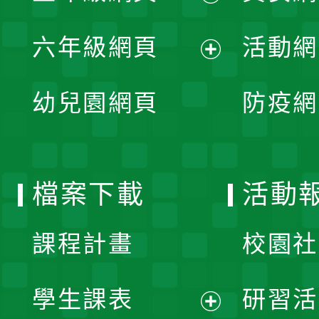
開
展
單
六年級網頁
活動網
選
開
展
單
幼兒園網頁
防疫網
選
開
單
選
檔案下載
活動
單
課程計畫
校園社
學生課表
研習活