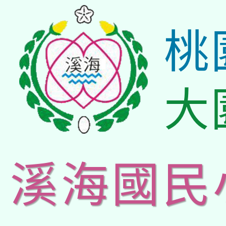
桃
大
溪海國民