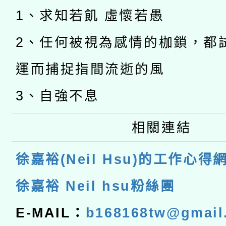
1、求知若飢 虛懷若愚
2、任何被視為感情的枷鎖，都
運而捕捉指間流逝的風
3、自強不息
相關連結
徐嘉裕(Neil Hsu)的工作心得
徐嘉裕 Neil hsu粉絲團
E-MAIL：
b168168tw@gmail