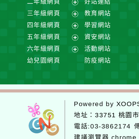
展
幼兒園網頁
防疫網站
單
選
開
單
選
單
Powered by
XOOPS
2
地址：
33751 桃園市
電話:03-3862174
傳真
建議瀏覽器 chrome
網
網站設計：
Neil網站設計
工坊