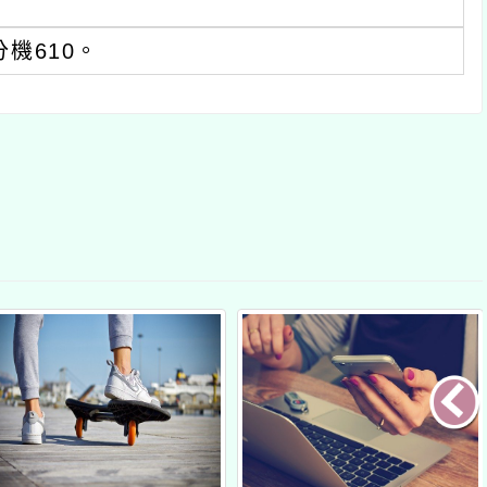
生局為提升本
114年基北北桃「我的
114
3）年度流感疫苗
減碳存摺」全民運動
級編班