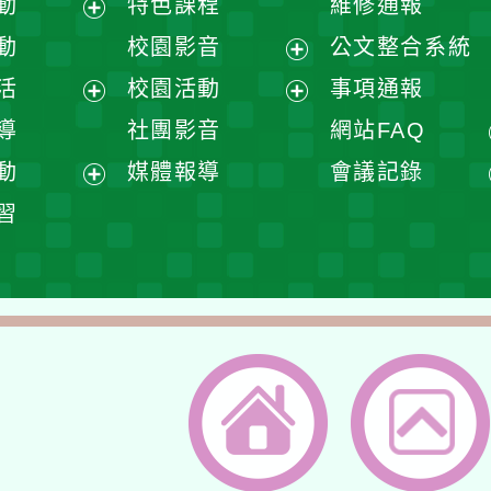
展
展
單
單
選
開
開
單
選
選
單
單
返回首頁
返回頂端