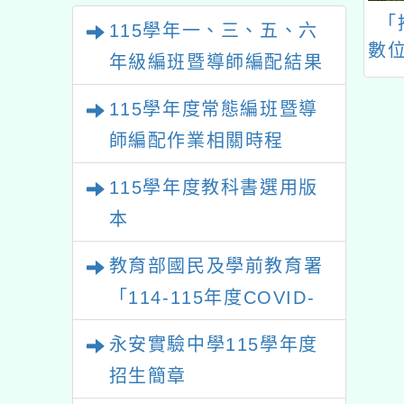
(足球、田徑)
耀
115學年度常態編班暨導
師編配作業相關時程
115學年度教科書選用版
本
教育部國民及學前教育署
「114-115年度COVID-
19疫苗接種計畫」公費接
永安實驗中學115學年度
種對象擴大為「滿6個月
招生簡章
以上尚未接種之民眾」措
轉知農業部社團法人大享
施，延長至115年7月31
食育協會辦理「一口菜的
日止
旅程-旬味探訪(第1場)」
觀看更多內容
產地見學活動