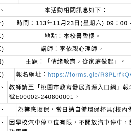
時間：113年11月23日(星期六) 09：00 - 12
地點：本校書香樓。
講師：李依親心理師。
主題：「情緒教育，從家庭做起」。
報名網址：
https://forms.gle/R3PLrfkQv8N
教師請至「桃園市教育發展資源入口網」報名，
號E00002-240800001。
為響應環保，當日請自備環保杯具(校內備有飲
因學校汽車停車位有限，不開放汽車停車，請改
放車輛。
聯絡人：東門國小輔導室(03)3322057分機6