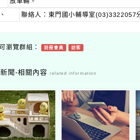
瀏覽群組：
註冊會員
訪客
聞-相關內容
related information
動媒體素養教育
113年度校園新冠疫苗
衛
代的媒體素養」
學生接種線上意願書填
（11