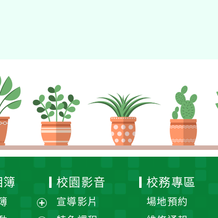
校園影音
校務專區
宣導影片
場地預約
展
特色課程
維修通報
開
展
校園影音
公文整合系統
選
開
展
校園活動
事項通報
單
選
開
展
展
社團影音
網站FAQ
單
選
開
開
展
媒體報導
會議記錄
單
選
選
開