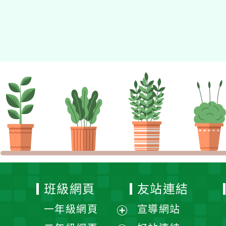
班級網頁
友站連結
一年級網頁
宣導網站
展
二年級網頁
好站連結
開
展
三年級網頁
教育網站
選
開
展
四年級網頁
學習網站
單
選
開
展
五年級網頁
資安網站
單
選
開
展
六年級網頁
活動網站
單
選
開