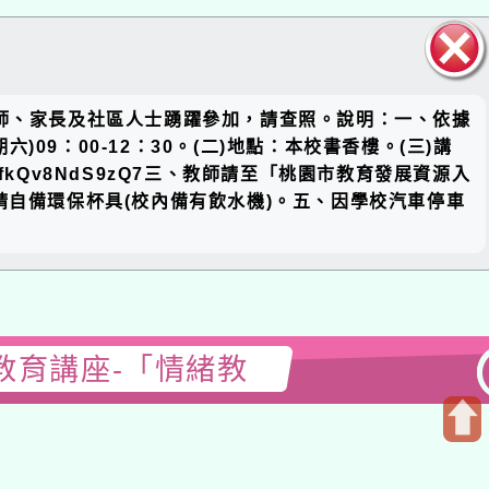
關閉區
家長及社區人士踴躍參加，請查照。說明：一、依據
塊
00-12：30。(二)地點：本校書香樓。(三)講
Qv8NdS9zQ7三、教師請至「桃園市教育發展資源入
備環保杯具(校內備有飲水機)。五、因學校汽車停車
講座-「情緒教
開
啟
上