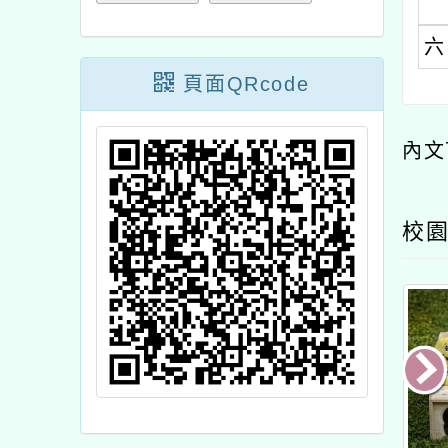
頁面QRcode
內文可
校園新
115學年一、三、五、六
民中學115學年
滑世代的家長必修課─
「推
年級編班暨導師編配結果
班新生入學甄選
陪伴孩子走出自己的閃
數位時