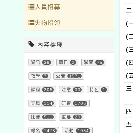
失物招領
(一)
(二)
內容標籤
(三)
(四)
資訊
38
節日
2
學習
75
(五)
教學
7
公告
1571
三、
課程
205
注意
33
特色
1
宣導
114
研習
1706
四、
比賽
511
重要
20
五、
報名
1473
活動
1054
六、