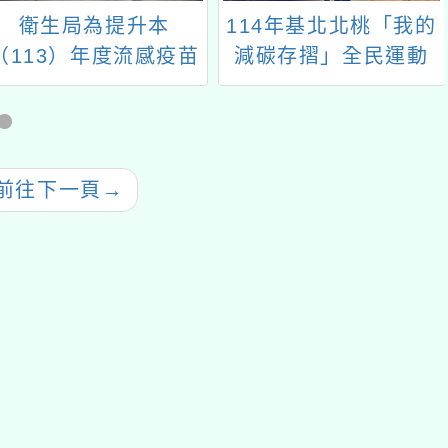
畫學生接種率推
桃園打疫苗抽大
獎」活動
下一頁
→