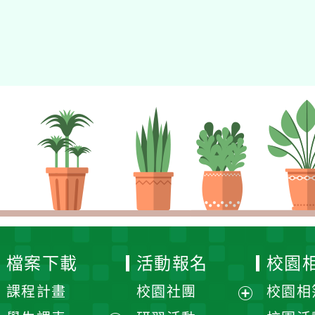
檔案下載
活動報名
校園相簿
課程計畫
校園社團
校園相簿
展
學生課表
研習活動
校園活動
開
展
教科書評選
校外活動
宣導活動
選
開
校園檔案
校園志工
校園生活
單
選
處室檔案
校園活動
媒體報導
單
展
資訊安全
競賽活動
開