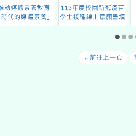
研習一案
寫(填寫截止日:11.14
接種計
止)
動「
←
前往上一頁
前往