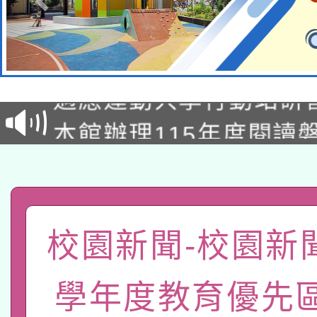
本校115學年度第2次
適應運動共學行動站研
招甄選結果公告(無人
本館辦理115年度閱讀
招)
科技賦能─人工智慧(AI
暨閱讀推動專業研習
A3數位素養講師名單
礎課程
「數位內容與教學軟體線
校園新聞-校園新聞
有關大陸委員會函釋公
pilot」
學年度教育優先
轉知經濟部水利署委託
薪期間赴陸應申請許可