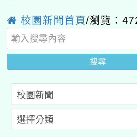
轉知經濟部水利署委託
薪期間赴陸應申請許可
校園新聞首頁
/瀏覽：47
115年8月22日(星期六)
業技術研究院辦理「11
2026年桃園地景藝術
桃園市孔廟祈福系列活
用水績優單位及節水達
開 智慧啟航」
動」
搜尋