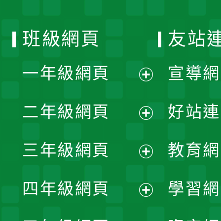
班級網頁
友站
一年級網頁
宣導網
展
二年級網頁
好站連
開
展
三年級網頁
教育網
選
開
展
單
四年級網頁
學習網
選
開
展
單