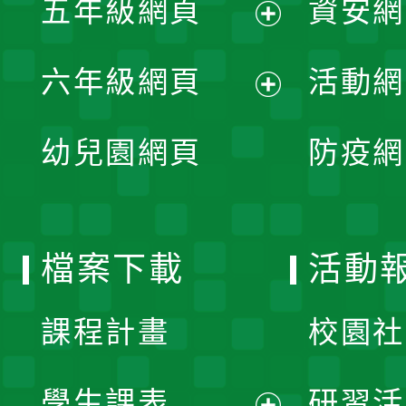
五年級網頁
資安網
選
開
展
單
六年級網頁
活動網
選
開
展
單
幼兒園網頁
防疫網
選
開
單
選
檔案下載
活動
單
課程計畫
校園社
學生課表
研習活