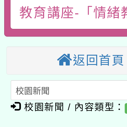
115年8月22日(星期六)
業技術研究院辦理「11
教育講座-「情緒
2026年桃園地景藝術
桃園市孔廟祈福系列活
用水績優單位及節水達
本校115學年度第2次
開 智慧啟航」
動」
適應運動共學行動站研
招甄選結果公告(無人
返回首頁
本館辦理115年度閱讀
招)
科技賦能─人工智慧(AI
暨閱讀推動專業研習
A3數位素養講師名單
礎課程
「數位內容與教學軟體線
校園新聞 / 內容類型：
有關大陸委員會函釋公
pilot」