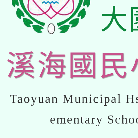
大
溪海國民
Taoyuan Municipal Hs
ementary Scho