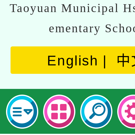
Taoyuan Municipal Hs
ementary Scho
English
中