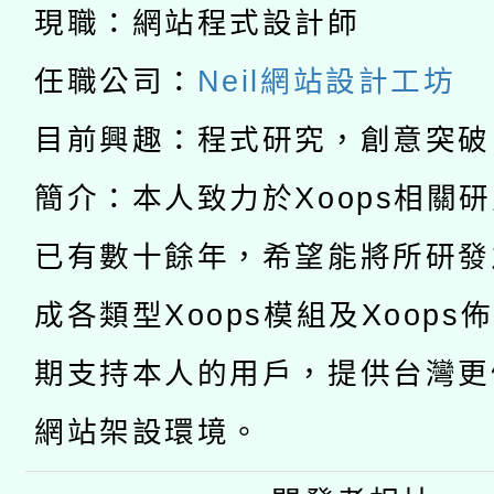
開 智慧啟航」
動」
月28日止
現職：網站程式設計師
轉知教育部國民及學前
關事宜
任職公司：
Neil網站設計工坊
函轉國家教育研究院中心
國立臺灣師範大學辦理「1
目前興趣：程式研究，創意突破
轉知教育部國民及學前
原住民族教育政策研討
年度健康促進學校輔導
簡介：本人致力於Xoops相關
函轉國立臺灣師範大學
新北市政府教育局辦理「
族教育國際趨勢與發展
業成長研習」實施計畫
已有數十餘年，希望能將所研發
轉知有關國立成功大學
族語言臺北學習中心11
師專業成長研習實施計
成各類型Xoops模組及Xoops
教育部國民及學前教育署「
文教學共融平台-教案
「族語學習班」招生簡章
方素養工作坊新北場」
期支持本人的用戶，提供台灣更
年度COVID-19疫苗
件」活動簡章
網站架設環境。
接種對象擴大為「滿6