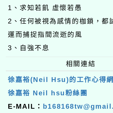
1、求知若飢 虛懷若愚
2、任何被視為感情的枷鎖，都
運而捕捉指間流逝的風
3、自強不息
相關連結
徐嘉裕(Neil Hsu)的工作心得
徐嘉裕 Neil hsu粉絲團
E-MAIL：
b168168tw@gmail