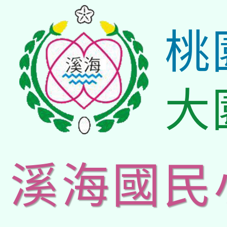
桃
大
溪海國民