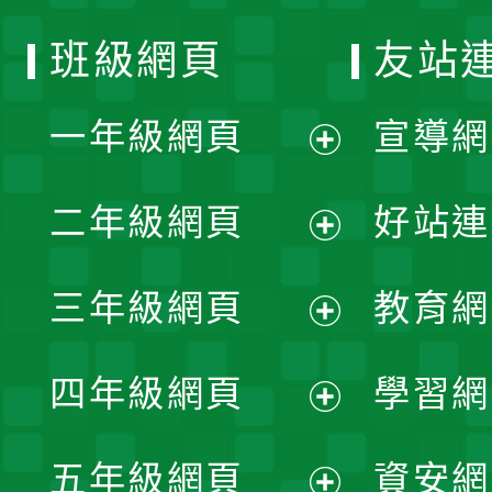
班級網頁
友站
一年級網頁
宣導網
展
二年級網頁
好站連
開
展
三年級網頁
教育網
選
開
展
單
四年級網頁
學習網
選
開
展
單
五年級網頁
資安網
選