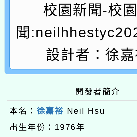
關事宜
校園新聞-校
函轉國家教育研究院中心
國立臺灣師範大學辦理「1
轉知教育部國民及學前
聞:neilhhestyc2
原住民族教育政策研討
年度健康促進學校輔導
函轉國立臺灣師範大學
新北市政府教育局辦理「
族教育國際趨勢與發展
業成長研習」實施計畫
設計者：徐嘉
轉知有關國立成功大學
族語言臺北學習中心11
師專業成長研習實施計
教育部國民及學前教育署「
文教學共融平台-教案
「族語學習班」招生簡章
方素養工作坊新北場」
轉知經濟部水利署委託
年度COVID-19疫苗
開發者簡介
件」活動簡章
115年8月22日(星期六)
業技術研究院辦理「11
接種對象擴大為「滿6
本名：
徐嘉裕
Neil Hsu
2026年桃園地景藝術
桃園市孔廟祈福系列活
用水績優單位及節水達
接種之民眾」措施，延長
出生年份：1976年
「2026桃園藝術巡演