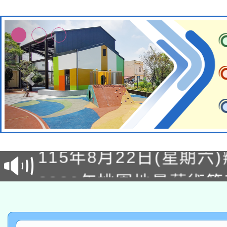
轉知經濟部水利署委託
115年8月22日(星期六)
業技術研究院辦理「11
2026年桃園地景藝術
桃園市孔廟祈福系列活
用水績優單位及節水達
「2026桃園藝術巡演
開 智慧啟航」
動」
轉知教育部國民及學前