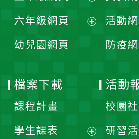
開
展
單
六年級網頁
活動網
選
開
展
單
幼兒園網頁
防疫網
選
開
單
選
檔案下載
活動
單
課程計畫
校園社
學生課表
研習活