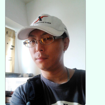
方
區
塊
各