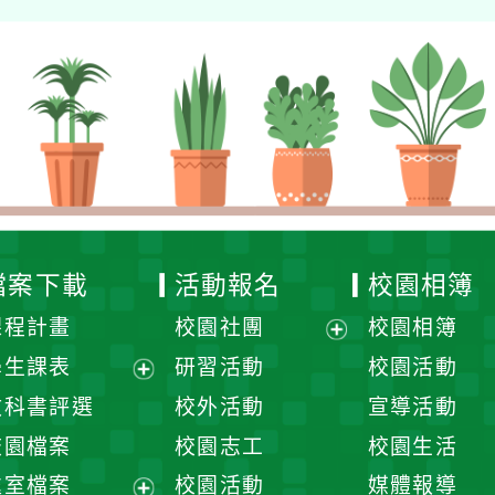
檔案下載
活動報名
校園相簿
課程計畫
校園社團
校園相簿
展
學生課表
研習活動
校園活動
開
展
教科書評選
校外活動
宣導活動
選
開
校園檔案
校園志工
校園生活
單
選
處室檔案
校園活動
媒體報導