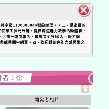
關閉區
第1130086046號函辦理。。二、講座目的:
塊
促使學生多元展能，提供創造能力教學活動體驗，
，可擇一場次報名，每場次至多60人。報名網
國國中網頁與龍興國中網頁。四、歡迎對創造能力感興趣之
設計者：徐
開
開發者相片
啟
上