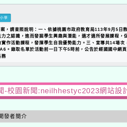
民小學
，請查照說明：一、依據桃園市政府教育局113年9月5日教特字
能力之認識，進而發掘學生興趣與潛能，適才適所發展課程，
實作活動課程，發揮學生自我優勢能力。三、宣導共14場次
doWwRTL63A6。錄取名單於活動前一日下午5時前，公告於經
長務
-校園新聞:neilhhestyc2023網站
開發者簡介