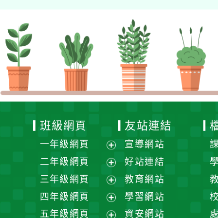
班級網頁
友站連結
一年級網頁
宣導網站
展
二年級網頁
好站連結
開
展
三年級網頁
教育網站
選
開
展
四年級網頁
學習網站
單
選
開
展
五年級網頁
資安網站