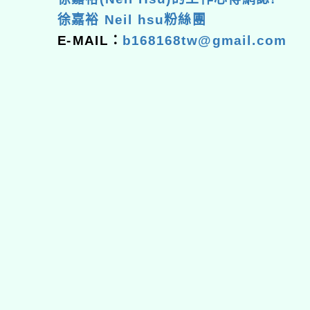
徐嘉裕 Neil hsu粉絲團
E-MAIL：
b168168tw@gmail.com
佈景版本：
neilhhes
適用瀏覽器：Edge、Goo
Xoops版本：
XOOPS
Xoops
網站設計
：
N
Xoops網站設計者：