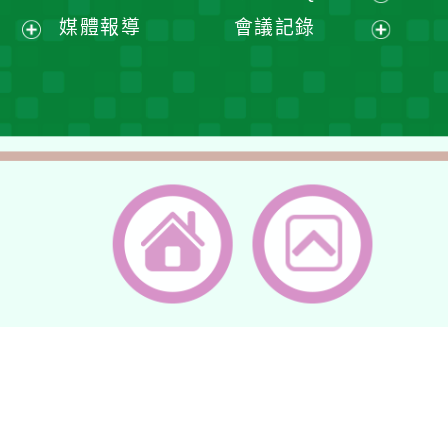
單
選
開
開
展
媒體報導
會議記錄
單
選
選
開
展
展
單
單
選
開
開
單
選
選
單
單
返回首頁
返回頂端