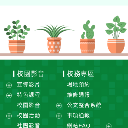
校園影音
校務專區
宣導影片
場地預約
展
特色課程
維修通報
開
展
校園影音
公文整合系統
選
開
展
校園活動
事項通報
單
選
開
展
展
社團影音
網站FAQ