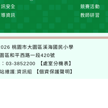
單
展
資訊安全
競賽活動
開
宣導資訊
教師研習
選
單
026
桃園市大園區溪海國民小學
大園區和平西路一段420號
：03-3852200
【處室分機表】
站維護:資訊組
【個資保護聲明】