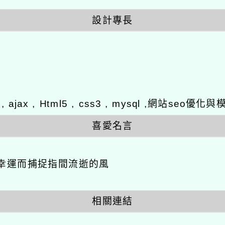
設計專長
y , ajax , Html5 , css3 , mysql ,網站se
喜愛名言
幸運而捕捉指間流逝的風
相關連結