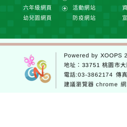
單
選
開
展
六年級網頁
活動網站
單
選
開
展
幼兒園網頁
防疫網站
單
選
開
單
選
單
Powered by
XOOPS
2
地址：
33751 桃園市
電話:03-3862174
傳真
建議瀏覽器 chrome
網
網站設計：
Neil網站設計
工坊