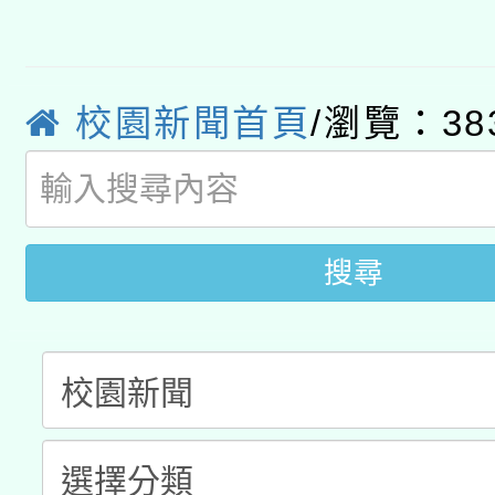
有關大陸委員會函釋公
pilot」
轉知經濟部水利署委託
薪期間赴陸應申請許可
校園新聞首頁
/瀏覽：38
115年8月22日(星期六)
業技術研究院辦理「11
2026年桃園地景藝術
桃園市孔廟祈福系列活
用水績優單位及節水達
開 智慧啟航」
動」
搜尋