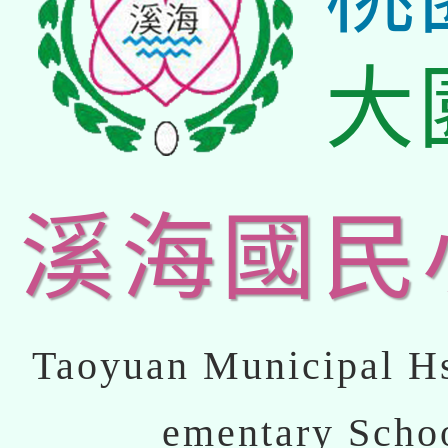
大
溪海國民
Taoyuan Municipal Hs
ementary Scho