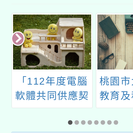
育
「112年度電腦
桃園市
選
軟體共同供應契
教育及
拳
約採購－政府機
十月份
關推廣說明會」