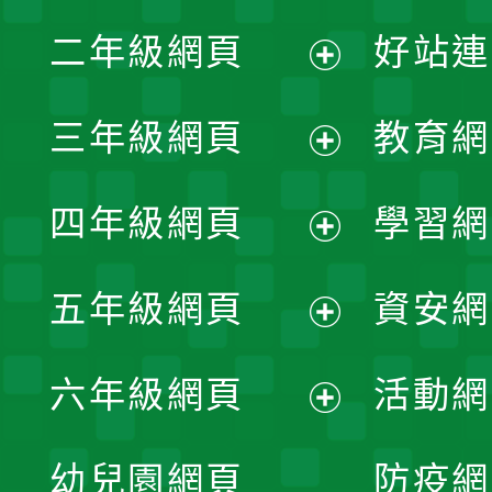
展
二年級網頁
好站連
開
展
三年級網頁
教育網
選
開
展
單
四年級網頁
學習網
選
開
展
單
五年級網頁
資安網
選
開
展
單
六年級網頁
活動網
選
開
展
單
幼兒園網頁
防疫網
選