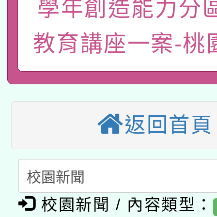
學年創造能力分
轉知經濟部水利署委託
薪期間赴陸應申請許可
115年8月22日(星期六)
教育講座一案-桃
業技術研究院辦理「11
2026年桃園地景藝術
桃園市孔廟祈福系列活
用水績優單位及節水達
本校115學年度第2次
開 智慧啟航」
動」
適應運動共學行動站研
招甄選結果公告(無人
返回首頁
本館辦理115年度閱讀
招)
科技賦能─人工智慧(AI
暨閱讀推動專業研習
A3數位素養講師名單
礎課程
校園新聞 / 內容類型：
「數位內容與教學軟體線