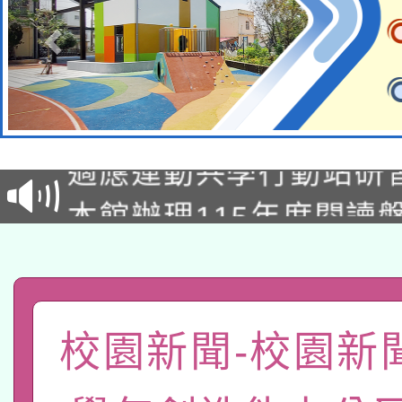
本校115學年度第2次
適應運動共學行動站研
招甄選結果公告(無人
本館辦理115年度閱讀
招)
科技賦能─人工智慧(AI
暨閱讀推動專業研習
A3數位素養講師名單
礎課程
「數位內容與教學軟體線
校園新聞-校園新聞
有關大陸委員會函釋公
pilot」