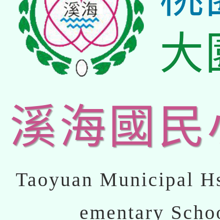
大
溪海國民
Taoyuan Municipal Hs
ementary Scho