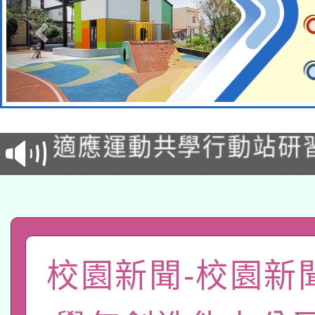
本校115學年度第2次
適應運動共學行動站研
招甄選結果公告(無人
本館辦理115年度閱讀
招)
科技賦能─人工智慧(AI
暨閱讀推動專業研習
A3數位素養講師名單
礎課程
校園新聞-校園新聞
「數位內容與教學軟體線
有關大陸委員會函釋公