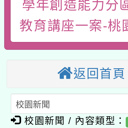
pilot」
學年創造能力分
轉知經濟部水利署委託
薪期間赴陸應申請許可
教育講座一案-桃
115年8月22日(星期六)
業技術研究院辦理「11
2026年桃園地景藝術
桃園市孔廟祈福系列活
用水績優單位及節水達
本校115學年度第2次
開 智慧啟航」
動」
適應運動共學行動站研
招甄選結果公告(無人
返回首頁
本館辦理115年度閱讀
招)
科技賦能─人工智慧(AI
暨閱讀推動專業研習
A3數位素養講師名單
礎課程
校園新聞 / 內容類型：
「數位內容與教學軟體線