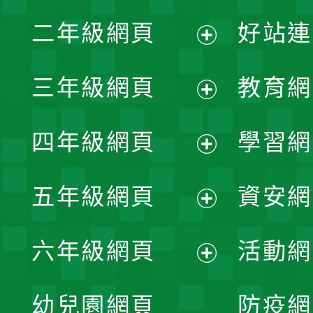
展
二年級網頁
好站連
開
展
三年級網頁
教育網
選
開
展
單
四年級網頁
學習網
選
開
展
單
五年級網頁
資安網
選
開
展
單
六年級網頁
活動網
選
開
展
單
幼兒園網頁
防疫網
選