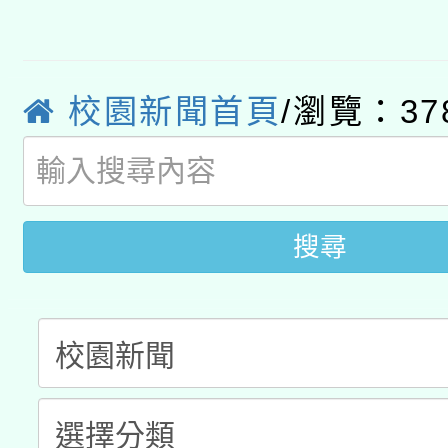
有關大陸委員會函釋公
pilot」
轉知經濟部水利署委託
薪期間赴陸應申請許可
校園新聞首頁
/瀏覽：37
115年8月22日(星期六)
業技術研究院辦理「11
2026年桃園地景藝術
桃園市孔廟祈福系列活
用水績優單位及節水達
搜尋
開 智慧啟航」
動」