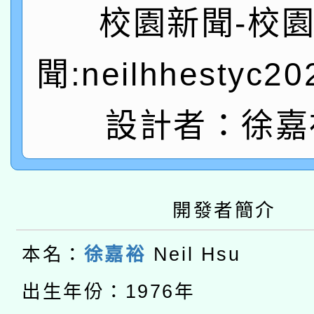
校園新聞-校
「數位內容與教學軟體線
有關大陸委員會函釋公
pilot」
聞:neilhhestyc2
轉知經濟部水利署委託
薪期間赴陸應申請許可
設計者：徐嘉
115年8月22日(星期六)
業技術研究院辦理「11
2026年桃園地景藝術
桃園市孔廟祈福系列活
用水績優單位及節水達
本校115學年度第2次
開 智慧啟航」
開發者簡介
動」
適應運動共學行動站研
招甄選結果公告(無人
本名：
徐嘉裕
Neil Hsu
本館辦理115年度閱讀
招)
出生年份：1976年
科技賦能─人工智慧(AI
暨閱讀推動專業研習