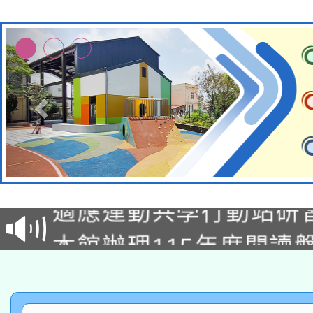
本校115學年度第2次
適應運動共學行動站研
招甄選結果公告(無人
本館辦理115年度閱讀
招)
科技賦能─人工智慧(AI
暨閱讀推動專業研習
A3數位素養講師名單
礎課程