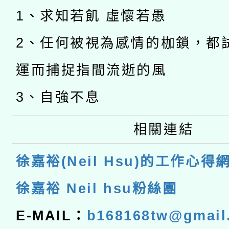
1、求知若飢 虛懷若愚
2、任何被視為感情的枷鎖，都
運而捕捉指間流逝的風
3、自強不息
相關連結
徐嘉裕(Neil Hsu)的工作心得
徐嘉裕 Neil hsu粉絲團
E-MAIL：
b168168tw@gmail