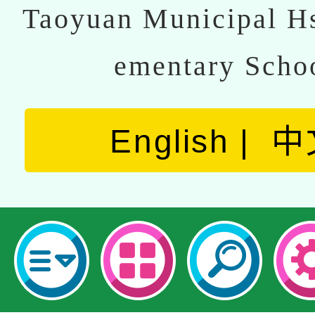
Taoyuan Municipal Hs
ementary Scho
English
中