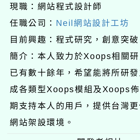
現職：網站程式設計師
A3數位素養講師名單
礎課程
任職公司：
Neil網站設計工坊
「數位內容與教學軟體線
目前興趣：程式研究，創意突破
有關大陸委員會函釋公
pilot」
簡介：本人致力於Xoops相關
轉知經濟部水利署委託
薪期間赴陸應申請許可
已有數十餘年，希望能將所研發
115年8月22日(星期六)
業技術研究院辦理「11
成各類型Xoops模組及Xoops
2026年桃園地景藝術
桃園市孔廟祈福系列活
用水績優單位及節水達
期支持本人的用戶，提供台灣更
開 智慧啟航」
動」
網站架設環境。