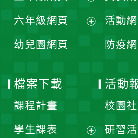
開
展
單
六年級網頁
活動網
選
開
展
單
幼兒園網頁
防疫網
選
開
單
選
檔案下載
活動
單
課程計畫
校園社
學生課表
研習活