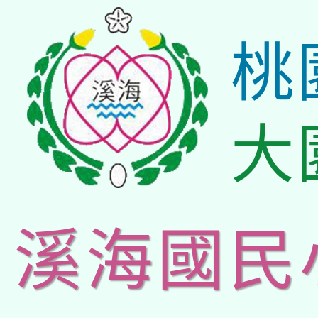
桃
大
溪海國民