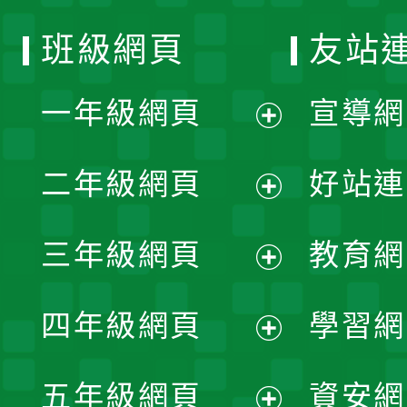
班級網頁
友站
一年級網頁
宣導網
展
二年級網頁
好站連
開
展
三年級網頁
教育網
選
開
展
單
四年級網頁
學習網
選
開
展
單
五年級網頁
資安網
選