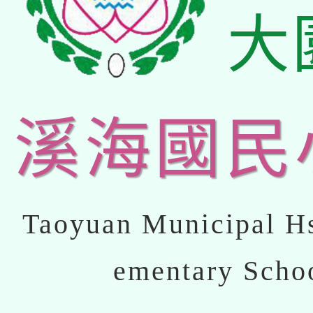
大
溪海國民
Taoyuan Municipal Hs
ementary Scho