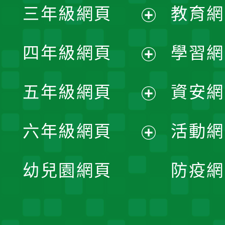
三年級網頁
教育網
選
開
展
單
四年級網頁
學習網
選
開
展
單
五年級網頁
資安網
選
開
展
單
六年級網頁
活動網
選
開
展
單
幼兒園網頁
防疫網
選
開
單
選