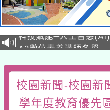
本館辦理115年度閱讀
科技賦能─人工智慧(AI
暨閱讀推動專業研習
A3數位素養講師名單
礎課程
「數位內容與教學軟體線
有關大陸委員會函釋公
pilot」
轉知經濟部水利署委託
校園新聞-校園新聞
薪期間赴陸應申請許可
115年8月22日(星期六)
業技術研究院辦理「11
學年度教育優先
2026年桃園地景藝術
桃園市孔廟祈福系列活
用水績優單位及節水達