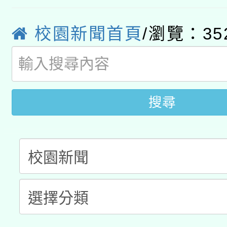
2026年桃園地景藝術
桃園市孔廟祈福系列活
用水績優單位及節水達
校園新聞首頁
/瀏覽：35
「2026桃園藝術巡演
開 智慧啟航」
動」
轉知教育部國民及學前
關事宜
國立臺灣師範大學辦理「1
搜尋
年度健康促進學校輔導
業成長研習」實施計畫