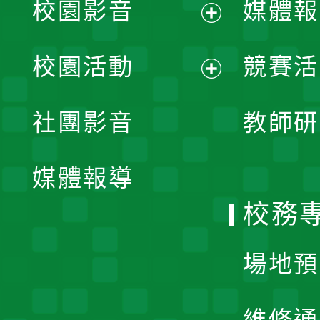
校園影音
媒體報
展
校園活動
競賽活
開
展
社團影音
教師研
選
開
單
媒體報導
選
校務
單
場地預
維修通