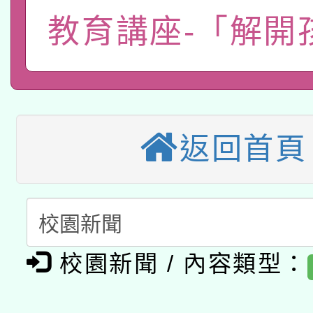
「2026桃園藝術巡演
教育講座-「解開
開 智慧啟航」
動」
轉知教育部國民及學前
關事宜
本館辦理115年度閱讀
國立臺灣師範大學辦理「1
科技賦能─人工智慧(AI
暨閱讀推動專業研習
年度健康促進學校輔導
返回首頁
A3數位素養講師名單
礎課程
業成長研習」實施計畫
「數位內容與教學軟體線
有關大陸委員會函釋公
pilot」
校園新聞 / 內容類型：
轉知經濟部水利署委託
薪期間赴陸應申請許可
115年8月22日(星期六)
業技術研究院辦理「11