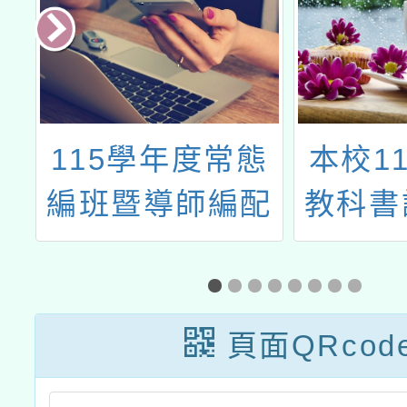
育
115學年度常態
本校1
選
編班暨導師編配
教科書
拳
作業相關時程
頁面QRcod