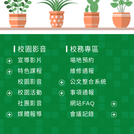
校園影音
校務專區
宣導影片
場地預約
展
特色課程
維修通報
開
展
校園影音
公文整合系統
選
開
展
校園活動
事項通報
單
選
開
展
展
社團影音
網站FAQ
單
選
開
開
展
媒體報導
會議記錄
單
選
選
開
展
展
單
單
選
開
開