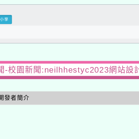
民小學
-校園新聞:neilhhestyc2023網站
開發者簡介