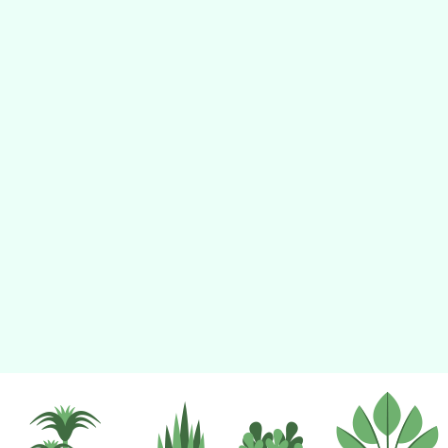
tyc2023
gle、Firefox、Vivaldi、Opera
支援行
 2.5.11
網站語系：zh-TW
eil網站設計工坊
徐嘉裕 Neil hsu