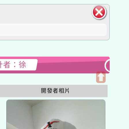
關閉區
塊
設計者：徐
開
開發者相片
啟
上
方
區
塊