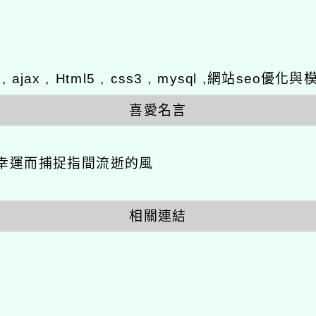
y , ajax , Html5 , css3 , mysql ,網站se
喜愛名言
幸運而捕捉指間流逝的風
相關連結