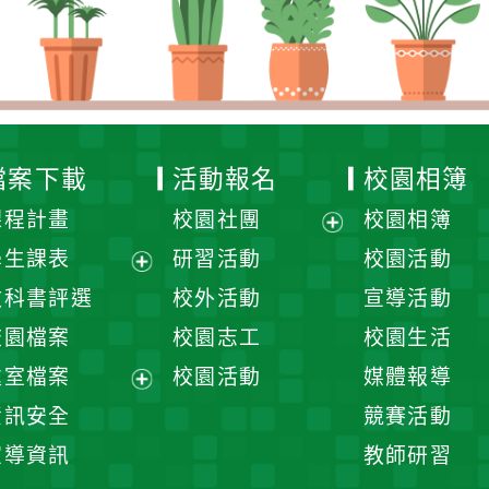
檔案下載
活動報名
校園相簿
課程計畫
校園社團
校園相簿
展
學生課表
研習活動
校園活動
開
展
教科書評選
校外活動
宣導活動
選
開
校園檔案
校園志工
校園生活
單
選
處室檔案
校園活動
媒體報導
單
展
資訊安全
競賽活動
開
宣導資訊
教師研習
選