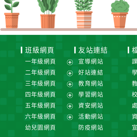
班級網頁
友站連結
一年級網頁
宣導網站
展
二年級網頁
好站連結
開
展
三年級網頁
教育網站
選
開
展
四年級網頁
學習網站
單
選
開
展
五年級網頁
資安網站
單
選
開
展
六年級網頁
活動網站
單
選
開
展
幼兒園網頁
防疫網站
單
選
開