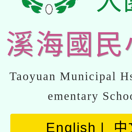
大
溪海國民
Taoyuan Municipal Hs
ementary Scho
English
中