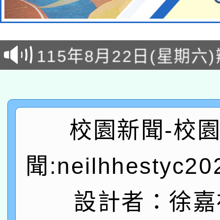
轉知經濟部水利署委託
115年8月22日(星期六)
業技術研究院辦理「11
2026年桃園地景藝術
桃園市孔廟祈福系列活
用水績優單位及節水達
「2026桃園藝術巡演
開 智慧啟航」
動」
轉知教育部國民及學前
關事宜
校園新聞-校
函轉國家教育研究院中心
國立臺灣師範大學辦理「1
聞:neilhhestyc2
轉知教育部國民及學前
原住民族教育政策研討
年度健康促進學校輔導
函轉國立臺灣師範大學
設計者：徐嘉
新北市政府教育局辦理「
族教育國際趨勢與發展
業成長研習」實施計畫