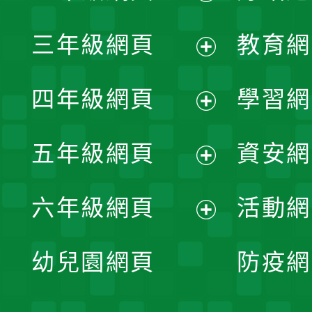
開
展
三年級網頁
教育網
選
開
展
單
四年級網頁
學習網
選
開
展
單
五年級網頁
資安網
選
開
展
單
六年級網頁
活動網
選
開
展
單
幼兒園網頁
防疫網
選
開
單