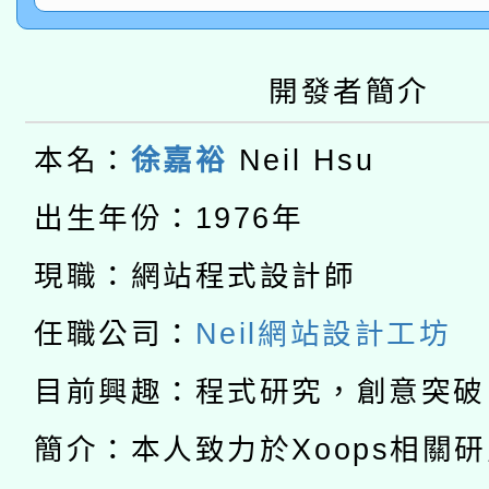
轉知有關國立成功大學
族語言臺北學習中心11
師專業成長研習實施計
教育部國民及學前教育署「
文教學共融平台-教案
「族語學習班」招生簡章
方素養工作坊新北場」
開發者簡介
轉知經濟部水利署委託
年度COVID-19疫苗
件」活動簡章
115年8月22日(星期六)
本名：
徐嘉裕
Neil Hsu
業技術研究院辦理「11
接種對象擴大為「滿6
2026年桃園地景藝術
出生年份：1976年
桃園市孔廟祈福系列活
用水績優單位及節水達
接種之民眾」措施，延長
「2026桃園藝術巡演
現職：網站程式設計師
開 智慧啟航」
動」
月28日止
轉知教育部國民及學前
關事宜
任職公司：
Neil網站設計工坊
函轉國家教育研究院中心
國立臺灣師範大學辦理「1
目前興趣：程式研究，創意突破
轉知教育部國民及學前
原住民族教育政策研討
年度健康促進學校輔導
簡介：本人致力於Xoops相關