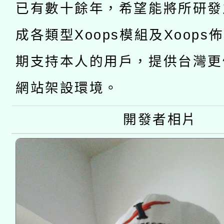
函轉國立臺灣師範大學
新北市政府教育局辦理「
族教育國際趨勢與發展
業成長研習」實施計畫
已有數十餘年，希望能將所研發
轉知有關國立成功大學
族語言臺北學習中心11
師專業成長研習實施計
成各類型Xoops模組及Xoops
教育部國民及學前教育署「
文教學共融平台-教案
「族語學習班」招生簡章
方素養工作坊新北場」
期支持本人的用戶，提供台灣更
年度COVID-19疫苗
件」活動簡章
網站架設環境。
接種對象擴大為「滿6
開發者相片
接種之民眾」措施，延長
月28日止