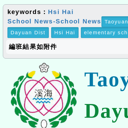
keywords：
Hsi Hai
School News-School News
Taoyuan
Dayuan Dist
Hsi Hai
elementary sch
編班結果如附件
Tao
Day