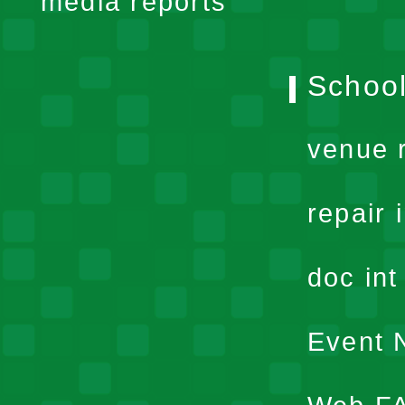
media reports
School
venue 
repair 
doc in
Event N