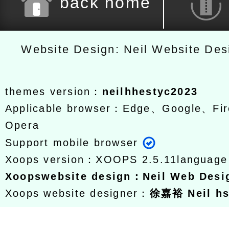
back home
Website Design: Neil Website De
themes version：
neilhhestyc2023
Applicable browser：Edge、Google、Fir
Opera
Support mobile browser
Xoops version：
XOOPS 2.5.11
languag
Xoops
website design
：
Neil Web Des
Xoops website designer：
徐嘉裕 Neil h