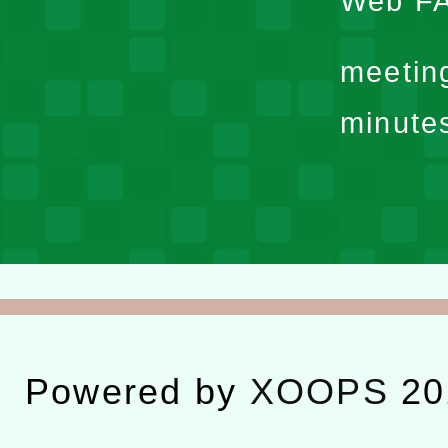
Web F
meetin
minute
Powered by
XOOPS
20