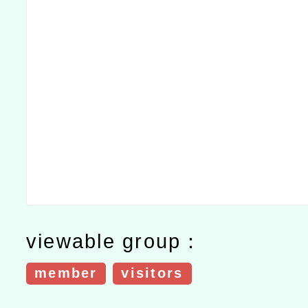
viewable group：
member
visitors