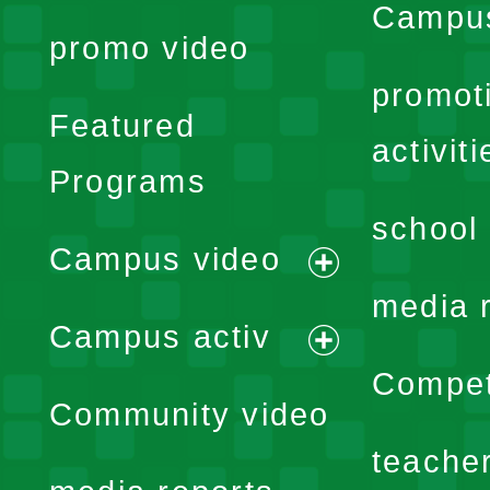
Campus
promo video
promot
Featured
activiti
Programs
school 
Campus video
expand
media 
Campus activ
menu
expand
Compet
Community video
menu
teache