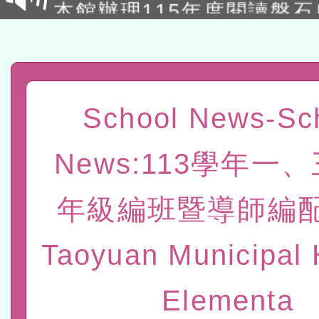
讀推動專業研習
科技賦能─人工智慧(AI)
程
A3數位素養講師名單
「數位內容與教學軟體線上課程
School News-Sc
t」
有關大陸委員會函釋公務
News:113學年一
赴陸應申請許可一案
轉知經濟部水利署委託財
年級編班暨導師編配
研究院辦理「115年表揚
115年8月22日(星期六)辦
位及節水達人選拔活動」
市孔廟祈福系列活動—儒門
2026年桃園地景藝術節教
Taoyuan Municipal 
航」
本校115學年度第2次代理
Elementa