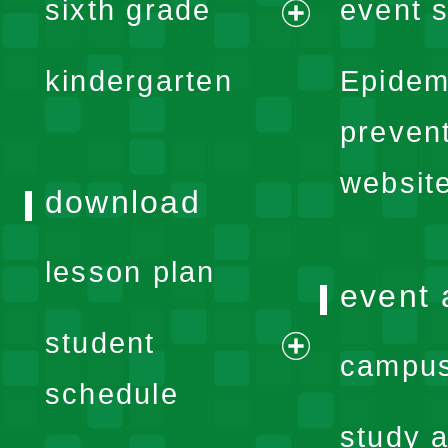
sixth grade
event s
menu
expand
kindergarten
Epidem
menu
preven
websit
download
lesson plan
event 
student
campus
expand
schedule
menu
study a