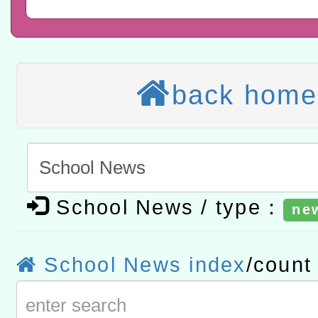
結果公告(無人報名，續辦
適應運動共學行動站研習
本館辦理115年度閱讀磐
讀推動專業研習
科技賦能─人工智慧(AI)
back home
程
A3數位素養講師名單
「數位內容與教學軟體線上課程
t」
有關大陸委員會函釋公務
School News / type：
ne
赴陸應申請許可一案
轉知經濟部水利署委託財
研究院辦理「115年表揚
115年8月22日(星期六)辦
School News index
/coun
位及節水達人選拔活動」
市孔廟祈福系列活動—儒門
2026年桃園地景藝術節教