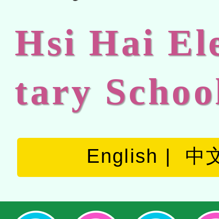
Hsi Hai E
tary Schoo
English
中