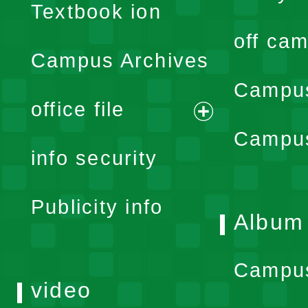
Textbook ion
off cam
Campus Archives
Campus
office file
expand
Campus
info security
menu
Publicity info
Album
Campu
video