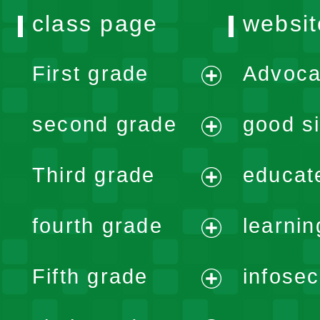
class page
websit
First grade
Advoca
expand
second grade
good si
menu
expand
Third grade
educat
menu
expand
fourth grade
learnin
menu
expand
Fifth grade
infose
menu
expand