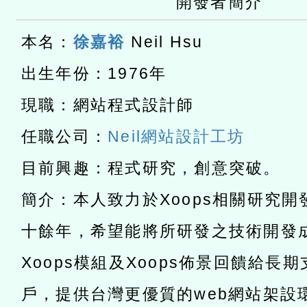
開發者簡介
進學校輔導計畫師資專業
讀推動專業研習
科技賦能─人工智慧(AI)
本名：
徐嘉裕
Neil Hsu
計畫
程
A3數位素養講師名單
出生年份：1976年
「數位內容與教學軟體線上課程
現職：網站程式設計師
t」
有關大陸委員會函釋公務
任職公司：
Neil網站設計工坊
赴陸應申請許可一案
轉知經濟部水利署委託財
目前興趣：程式研究，創意突破。
研究院辦理「115年表揚
115年8月22日(星期六)辦
簡介：本人致力於Xoops相關研究
位及節水達人選拔活動」
市孔廟祈福系列活動—儒門
2026年桃園地景藝術節教
十餘年，希望能將所研發之技術開發
航」
「2026桃園藝術巡演」活
Xoops模組及Xoops佈景回饋給長
宜
轉知教育部國民及學前教
戶，提供台灣更優質的web網站架設