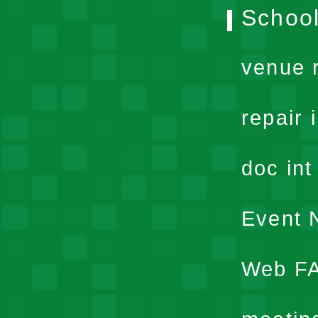
School
venue 
repair 
doc in
Event N
Web F