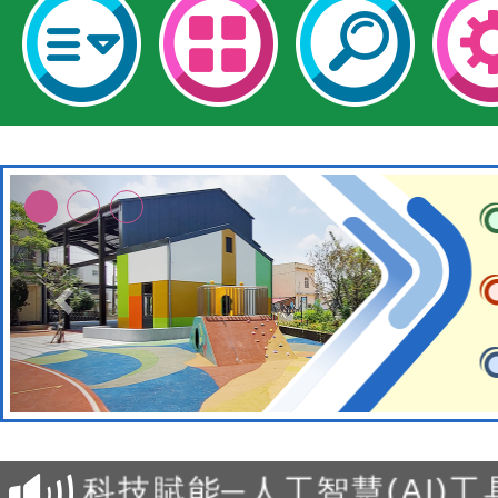
本館辦理115年度閱讀磐
讀推動專業研習
科技賦能─人工智慧(AI)