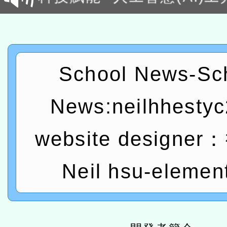
程
A3數位素養講師名單
「數位內容與教學軟體線上課程
t」
有關大陸委員會函釋公務
School News-Sc
赴陸應申請許可一案
轉知經濟部水利署委託財
News:neilhhesty
研究院辦理「115年表揚
115年8月22日(星期六)辦
website designe
位及節水達人選拔活動」
市孔廟祈福系列活動—儒門
2026年桃園地景藝術節教
航」
「2026桃園藝術巡演」活
Neil hsu-elemen
宜
轉知教育部國民及學前教
灣師範大學辦理「114至1
本館辦理115年度閱讀磐