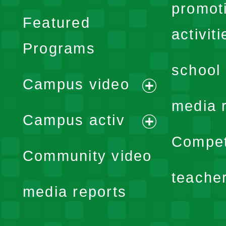
promot
Featured
activiti
Programs
school 
Campus video
expand
media 
Campus activ
menu
expand
Compet
Community video
menu
teache
media reports