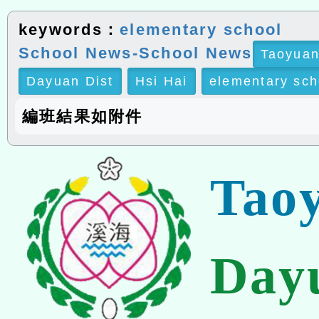
keywords：
elementary school
School News-School News
Taoyuan
Dayuan Dist
Hsi Hai
elementary sch
編班結果如附件
Tao
Day