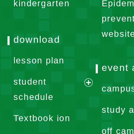
kindergarten
Epidem
menu
preven
websit
download
lesson plan
event 
student
campus
expand
schedule
menu
study a
Textbook ion
off cam