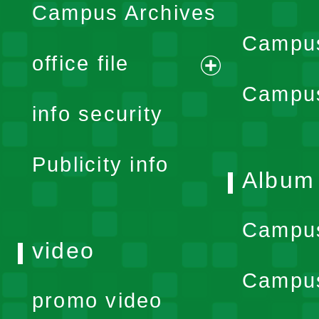
Campus Archives
Campus
office file
expand
Campus
info security
menu
Publicity info
Album
Campu
video
Campus
promo video