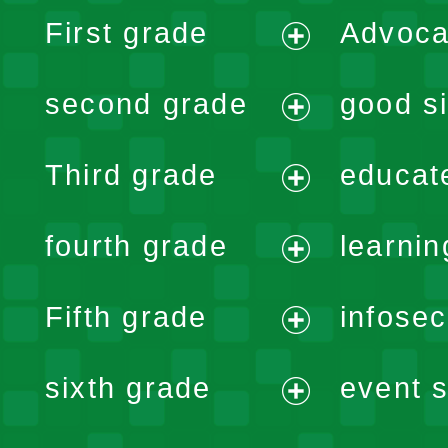
First grade
Advoca
expand
second grade
good si
menu
expand
Third grade
educat
menu
expand
fourth grade
learnin
menu
expand
Fifth grade
infose
menu
expand
sixth grade
event s
menu
expand