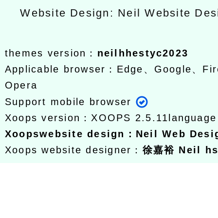
Website Design: Neil Website De
themes version：
neilhhestyc2023
Applicable browser：Edge、Google、Fir
Opera
Support mobile browser
Xoops version：
XOOPS 2.5.11
languag
Xoops
website design
：
Neil Web Des
Xoops website designer：
徐嘉裕 Neil h