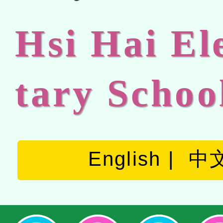
Hsi Hai E
tary Schoo
English
中