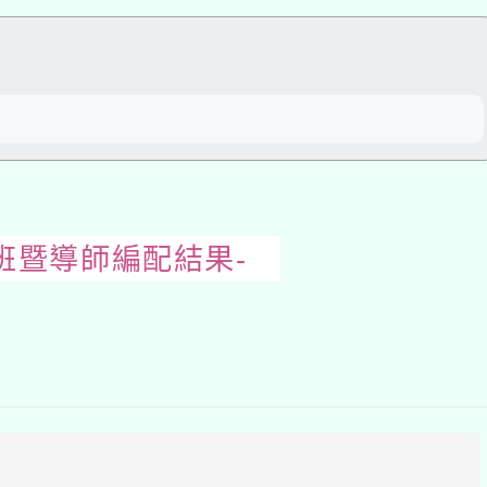
關閉區
塊
班暨導師編配結果-
開
啟
上
方
區
塊