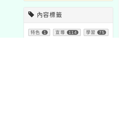
內容標籤
特色
1
宣導
114
學習
75
研習
1706
報名
1473
內文
節日
2
資訊
38
教學
7
活動
1054
課程
205
內
比賽
511
重要
20
公告
1572
注意
33
頁面QRcode