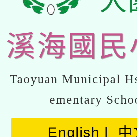
大
溪海國民
Taoyuan Municipal Hs
ementary Scho
English
中