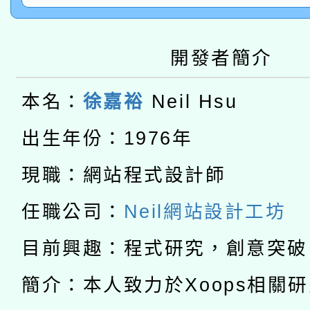
2026年桃園地景藝術
桃園市孔廟祈福系列活
用水績優單位及節水達
開發者簡介
本校115學年度第2次
開 智慧啟航」
動」
適應運動共學行動站研
招甄選結果公告(無人
本名：
徐嘉裕
Neil Hsu
本館辦理115年度閱讀
出生年份：1976年
招)
科技賦能─人工智慧(AI
暨閱讀推動專業研習
現職：網站程式設計師
A3數位素養講師名單
礎課程
任職公司：
Neil網站設計工坊
「數位內容與教學軟體線
目前興趣：程式研究，創意突破
有關大陸委員會函釋公
pilot」
簡介：本人致力於Xoops相關
轉知經濟部水利署委託