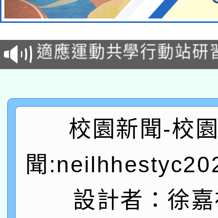
本校115學年度第2次
適應運動共學行動站研
招甄選結果公告(無人
本館辦理115年度閱讀
招)
科技賦能─人工智慧(AI
暨閱讀推動專業研習
A3數位素養講師名單
礎課程
校園新聞-校
「數位內容與教學軟體線
聞:neilhhestyc2
有關大陸委員會函釋公
pilot」
轉知經濟部水利署委託
薪期間赴陸應申請許可
設計者：徐嘉
115年8月22日(星期六)
業技術研究院辦理「11