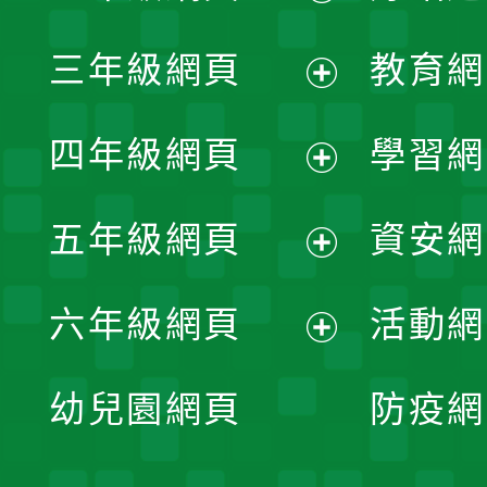
開
展
三年級網頁
教育網
選
開
展
單
四年級網頁
學習網
選
開
展
單
五年級網頁
資安網
選
開
展
單
六年級網頁
活動網
選
開
展
單
幼兒園網頁
防疫網
選
開
單