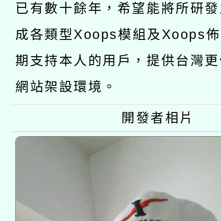
薪期間赴陸應申請許可
已有數十餘年，希望能將所研發
115年8月22日(星期六)
業技術研究院辦理「11
成各類型Xoops模組及Xoops
2026年桃園地景藝術
桃園市孔廟祈福系列活
用水績優單位及節水達
期支持本人的用戶，提供台灣更
開 智慧啟航」
動」
網站架設環境。
開發者相片