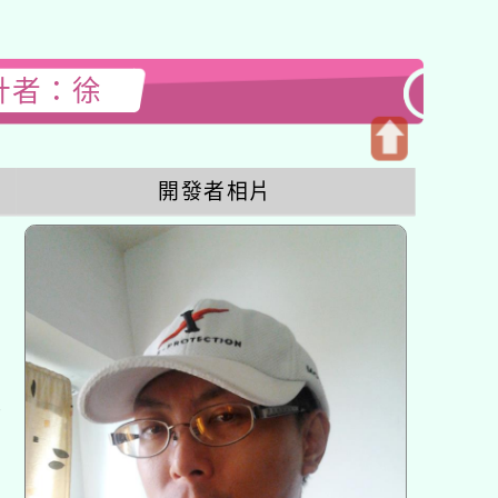
設計者：徐
開
開發者相片
啟
上
方
區
塊
各