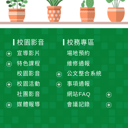
校園影音
校務專區
宣導影片
場地預約
展
特色課程
維修通報
開
展
校園影音
公文整合系統
選
開
展
校園活動
事項通報
單
選
開
展
展
社團影音
網站FAQ
單
選
開
開
展
媒體報導
會議記錄
單
選
選
開
展
展
單
單
選
開
開
單