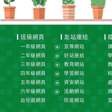
班級網頁
友站連結
一年級網頁
宣導網站
展
二年級網頁
好站連結
開
展
三年級網頁
教育網站
選
開
展
四年級網頁
學習網站
單
選
開
展
五年級網頁
資安網站
單
選
開
展
六年級網頁
活動網站
單
選
開
展
幼兒園網頁
防疫網站
單
選
開
單