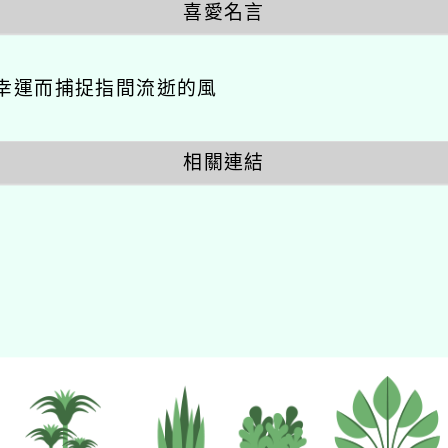
喜愛名言
幸運而捕捉指間流逝的風
相關連結