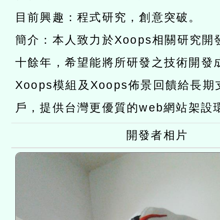
赴陸應申請許可一案
轉知經濟部水利署委託財
目前興趣：程式研究，創意突破。
研究院辦理「115年表揚
115年8月22日(星期六)辦
簡介：本人致力於Xoops相關研究
位及節水達人選拔活動」
市孔廟祈福系列活動—儒門
2026年桃園地景藝術節教
十餘年，希望能將所研發之技術開發
航」
「2026桃園藝術巡演」活
Xoops模組及Xoops佈景回饋給長
宜
轉知教育部國民及學前教
戶，提供台灣更優質的web網站架設
灣師範大學辦理「114至1
開發者相片
進學校輔導計畫師資專業
計畫