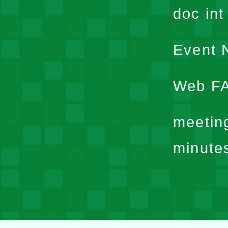
doc in
Event N
Web F
meetin
minute