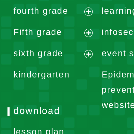
expand
fourth grade
learnin
menu
expand
Fifth grade
infose
menu
expand
sixth grade
event s
menu
expand
kindergarten
Epidem
menu
preven
websit
download
lesson plan