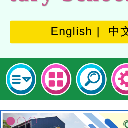
English
中