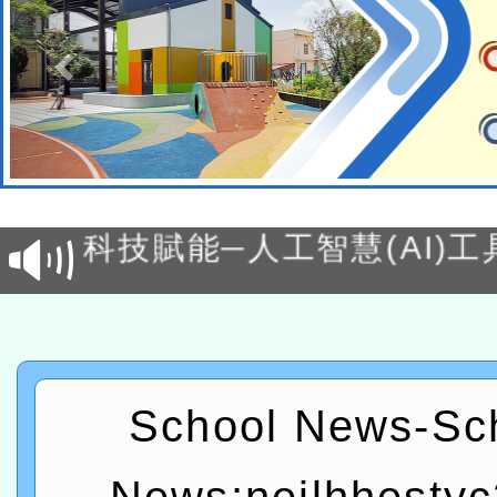
本館辦理115年度閱讀磐
讀推動專業研習
科技賦能─人工智慧(AI)
程
A3數位素養講師名單
「數位內容與教學軟體線上課程
t」
有關大陸委員會函釋公務
School News-Sc
赴陸應申請許可一案
轉知經濟部水利署委託財