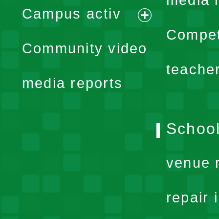
media 
Campus activ
menu
expand
Compet
Community video
menu
teache
media reports
School
venue 
repair 