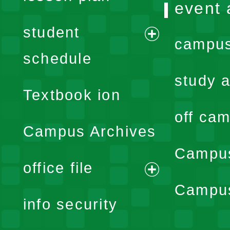
event 
student
campus
expand
schedule
menu
study a
Textbook ion
off cam
Campus Archives
Campus
office file
expand
Campus
info security
menu