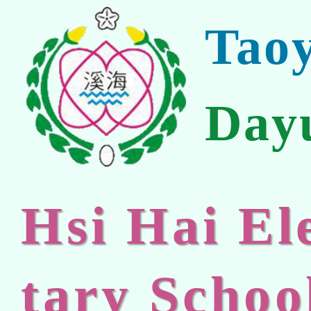
Tao
Day
Hsi Hai E
tary Schoo