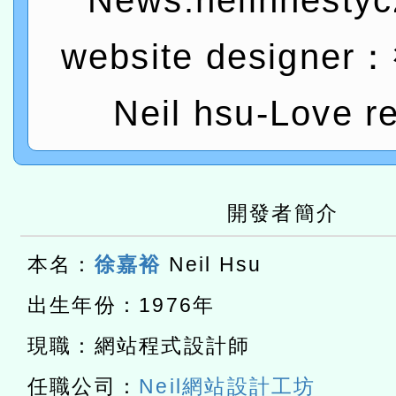
News:neilhhesty
研究院辦理「115年表揚
115年8月22日(星期六)辦
website designe
位及節水達人選拔活動」
市孔廟祈福系列活動—儒門
2026年桃園地景藝術節教
航」
「2026桃園藝術巡演」活
Neil hsu-Love r
宜
轉知教育部國民及學前教
灣師範大學辦理「114至1
本館辦理115年度閱讀磐
開發者簡介
進學校輔導計畫師資專業
讀推動專業研習
科技賦能─人工智慧(AI)
本名：
徐嘉裕
Neil Hsu
計畫
程
A3數位素養講師名單
出生年份：1976年
「數位內容與教學軟體線上課程
現職：網站程式設計師
t」
有關大陸委員會函釋公務
任職公司：
Neil網站設計工坊