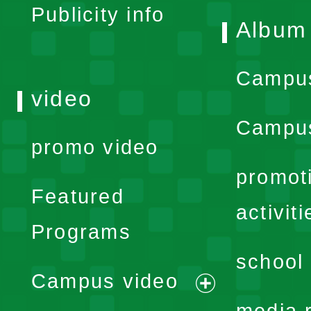
Publicity info
Album
Campu
video
Campus
promo video
promot
Featured
activiti
Programs
school 
Campus video
expand