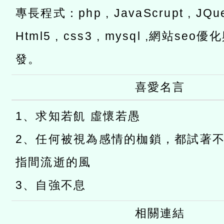
專長程式：php , JavaScrupt , JQuer
Html5 , css3 , mysql ,網站s
發。
喜愛名言
1、求知若飢 虛懷若愚
2、任何被視為感情的枷鎖，都試著
指間流逝的風
3、自強不息
相關連結