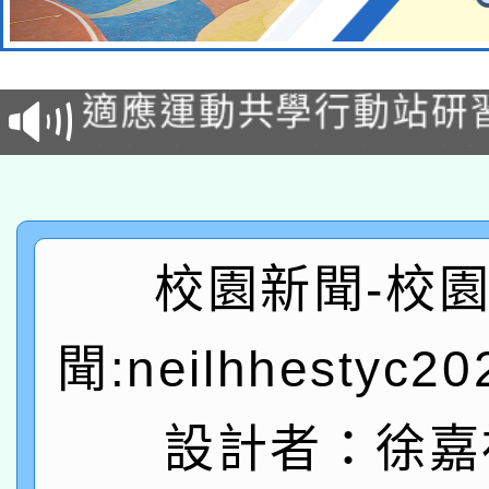
本校115學年度第2次
適應運動共學行動站研
招甄選結果公告(無人
本館辦理115年度閱讀
招)
科技賦能─人工智慧(AI
暨閱讀推動專業研習
A3數位素養講師名單
礎課程
校園新聞-校
「數位內容與教學軟體線
聞:neilhhestyc2
有關大陸委員會函釋公
pilot」
轉知經濟部水利署委託
薪期間赴陸應申請許可
設計者：徐嘉
115年8月22日(星期六)
業技術研究院辦理「11