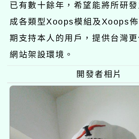
已有數十餘年，希望能將所研發
115年8月22日(星期六)
業技術研究院辦理「11
成各類型Xoops模組及Xoops
2026年桃園地景藝術
桃園市孔廟祈福系列活
用水績優單位及節水達
期支持本人的用戶，提供台灣更
開 智慧啟航」
動」
網站架設環境。
開發者相片