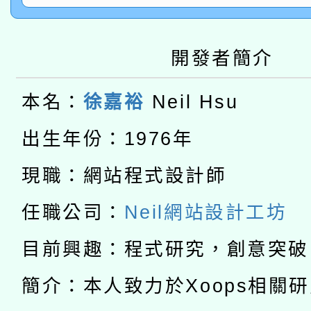
2026年桃園地景藝術
桃園市孔廟祈福系列活
用水績優單位及節水達
開發者簡介
本校115學年度第2次
開 智慧啟航」
動」
適應運動共學行動站研
招甄選結果公告(無人
本名：
徐嘉裕
Neil Hsu
本館辦理115年度閱讀
招)
出生年份：1976年
科技賦能─人工智慧(AI
暨閱讀推動專業研習
現職：網站程式設計師
A3數位素養講師名單
礎課程
任職公司：
Neil網站設計工坊
「數位內容與教學軟體線
目前興趣：程式研究，創意突破
有關大陸委員會函釋公
pilot」
簡介：本人致力於Xoops相關
轉知經濟部水利署委託
薪期間赴陸應申請許可