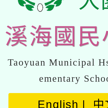
大
溪海國民
Taoyuan Municipal Hs
ementary Scho
English
中