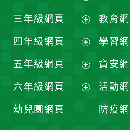
開
展
三年級網頁
教育網
選
開
展
單
四年級網頁
學習網
選
開
展
單
五年級網頁
資安網
選
開
展
單
六年級網頁
活動網
選
開
展
單
幼兒園網頁
防疫網
選
開
單