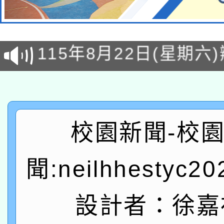
轉知經濟部水利署委託
115年8月22日(星期六)
業技術研究院辦理「11
2026年桃園地景藝術
桃園市孔廟祈福系列活
用水績優單位及節水達
「2026桃園藝術巡演
開 智慧啟航」
動」
轉知教育部國民及學前
關事宜
校園新聞-校
函轉國家教育研究院中心
國立臺灣師範大學辦理「1
聞:neilhhestyc2
轉知教育部國民及學前
原住民族教育政策研討
年度健康促進學校輔導
函轉國立臺灣師範大學
新北市政府教育局辦理「
族教育國際趨勢與發展
設計者：徐嘉
業成長研習」實施計畫
轉知有關國立成功大學
族語言臺北學習中心11