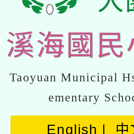
大
溪海國民
Taoyuan Municipal Hs
ementary Scho
English
中