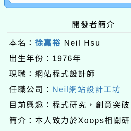
師專業成長研習實施計
教育部國民及學前教育署「
文教學共融平台-教案
「族語學習班」招生簡章
方素養工作坊新北場」
開發者簡介
轉知經濟部水利署委託
年度COVID-19疫苗
件」活動簡章
115年8月22日(星期六)
業技術研究院辦理「11
本名：
徐嘉裕
Neil Hsu
接種對象擴大為「滿6
2026年桃園地景藝術
桃園市孔廟祈福系列活
出生年份：1976年
用水績優單位及節水達
接種之民眾」措施，延長
「2026桃園藝術巡演
開 智慧啟航」
現職：網站程式設計師
動」
月28日止
轉知教育部國民及學前
關事宜
任職公司：
Neil網站設計工坊
函轉國家教育研究院中心
國立臺灣師範大學辦理「1
目前興趣：程式研究，創意突破
轉知教育部國民及學前
原住民族教育政策研討
年度健康促進學校輔導
簡介：本人致力於Xoops相關
函轉國立臺灣師範大學