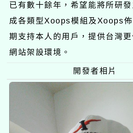
新北市政府教育局辦理「
族教育國際趨勢與發展
業成長研習」實施計畫
已有數十餘年，希望能將所研發
轉知有關國立成功大學
族語言臺北學習中心11
師專業成長研習實施計
成各類型Xoops模組及Xoops
教育部國民及學前教育署「
文教學共融平台-教案
「族語學習班」招生簡章
方素養工作坊新北場」
期支持本人的用戶，提供台灣更
年度COVID-19疫苗
件」活動簡章
網站架設環境。
接種對象擴大為「滿6
開發者相片
接種之民眾」措施，延長
月28日止