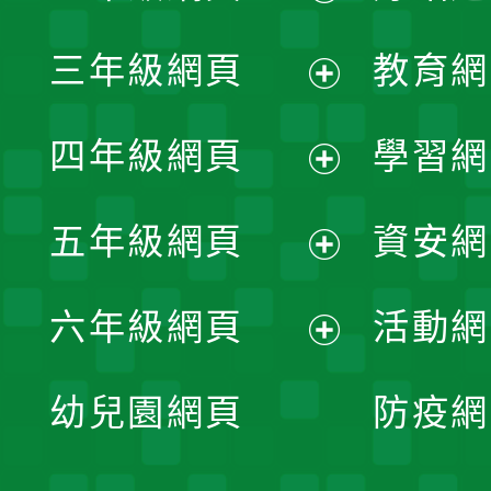
開
展
三年級網頁
教育網
選
開
展
單
四年級網頁
學習網
選
開
展
單
五年級網頁
資安網
選
開
展
單
六年級網頁
活動網
選
開
展
單
幼兒園網頁
防疫網
選
開
單