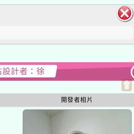
關閉區
塊
設計者：徐
開
開發者相片
啟
上
方
區
塊