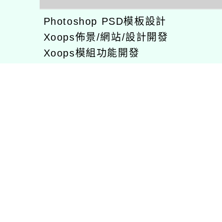
Xoops佈景/網站/設計開發
Xoops模組功能開發
CentOS環境設置，xampp伺服器建置
專長程式：php , JavaScrupt , JQuer
1、求知若飢 虛懷若愚
2、任何被視為感情的枷鎖，都試著不因
3、自強不息
徐嘉裕(Neil Hsu)的工作心得網誌!
徐嘉裕 Neil hsu粉絲團
E-MAIL：
b168168tw@gmail.com