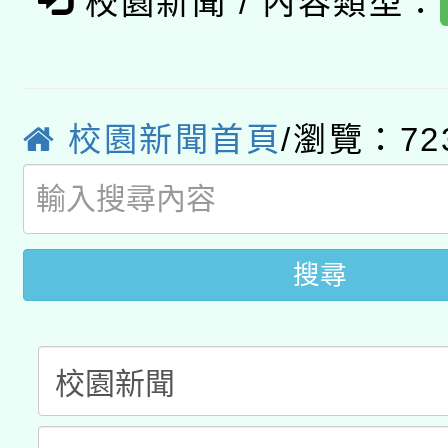
校園新聞 / 內容類型：
轉知經濟部水利署委託
薪期間赴陸應申請許可
115年8月22日(星期六)
業技術研究院辦理「11
2026年桃園地景藝術
校園新聞首頁
/瀏覽：72
桃園市孔廟祈福系列活
用水績優單位及節水達
開 智慧啟航」
動」
搜尋