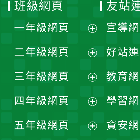
班級網頁
友站
一年級網頁
宣導網
展
二年級網頁
好站連
開
展
三年級網頁
教育網
選
開
展
單
四年級網頁
學習網
選
開
展
單
五年級網頁
資安網
選
開
展