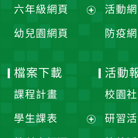
單
六年級網頁
活動網
選
開
展
單
幼兒園網頁
防疫網
選
開
單
選
檔案下載
活動
單
課程計畫
校園社
學生課表
研習活
展