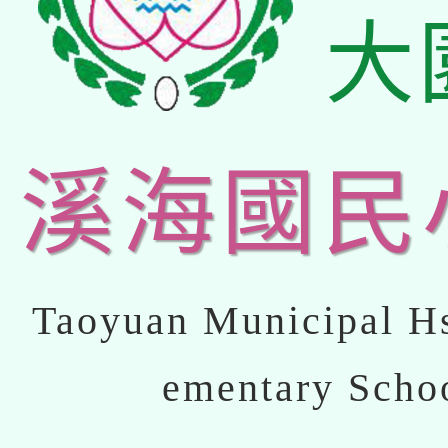
大
溪海國民
Taoyuan Municipal Hs
ementary Scho