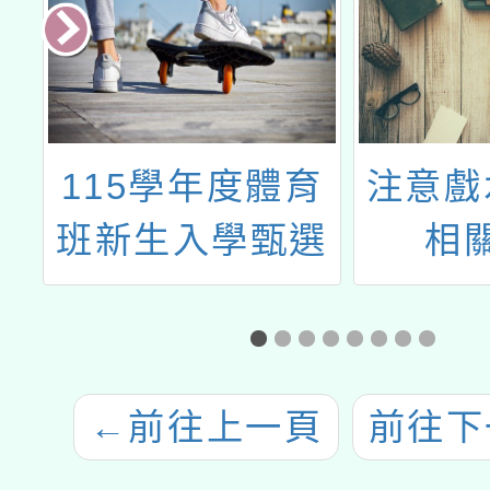
預
115學年度體育
注意戲
班新生入學甄選
相
簡章(田徑、跆拳
道、擊劍)
←
前往上一頁
前往下