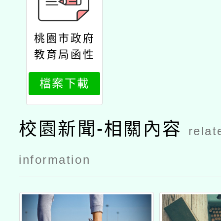
桃園市政府
教育局函性
別平等工作
檔案下載
法及勞動法
令諮詢
校園新聞-相關內容
relat
information