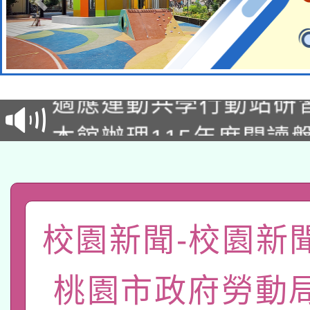
本校115學年度第2次
適應運動共學行動站研
招甄選結果公告(無人
本館辦理115年度閱讀
招)
科技賦能─人工智慧(AI
暨閱讀推動專業研習
A3數位素養講師名單
礎課程
「數位內容與教學軟體線
校園新聞-校園新
有關大陸委員會函釋公
pilot」
桃園市政府勞動
轉知經濟部水利署委託
薪期間赴陸應申請許可