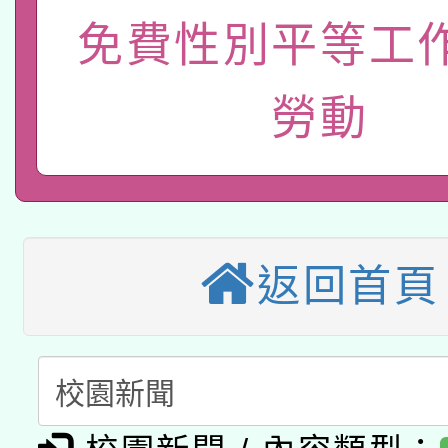
115年8月22日(星期六)
免費性別平等工
業技術研究院辦理「11
2026年桃園地景藝術
桃園市孔廟祈福系列活
用水績優單位及節水達
勞動
本校115學年度第2次
開 智慧啟航」
動」
適應運動共學行動站研
招甄選結果公告(無人
本館辦理115年度閱讀
招)
返回首頁
科技賦能─人工智慧(AI
暨閱讀推動專業研習
A3數位素養講師名單
礎課程
「數位內容與教學軟體線
有關大陸委員會函釋公
pilot」