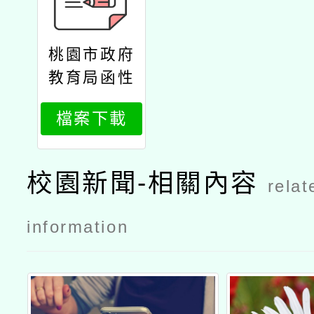
桃園市政府
教育局函性
別平等工作
檔案下載
法及勞動法
令諮詢
校園新聞-相關內容
relat
information