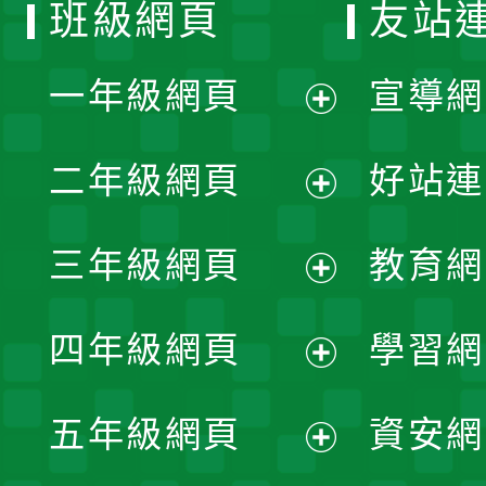
班級網頁
友站
一年級網頁
宣導網
展
二年級網頁
好站連
開
展
三年級網頁
教育網
選
開
展
單
四年級網頁
學習網
選
開
展
單
五年級網頁
資安網
選
開
展