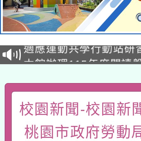
本校115學年度第2次
適應運動共學行動站研
招甄選結果公告(無人
本館辦理115年度閱讀
招)
科技賦能─人工智慧(AI
暨閱讀推動專業研習
A3數位素養講師名單
礎課程
「數位內容與教學軟體線
校園新聞-校園新
有關大陸委員會函釋公
pilot」
桃園市政府勞動
轉知經濟部水利署委託
薪期間赴陸應申請許可