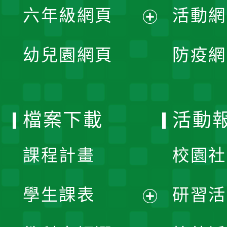
單
六年級網頁
活動網
選
開
展
單
幼兒園網頁
防疫網
選
開
單
選
檔案下載
活動
單
課程計畫
校園社
學生課表
研習活
展