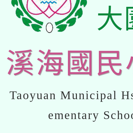
大
溪海國民
Taoyuan Municipal Hs
ementary Scho