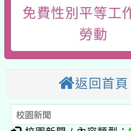
免費性別平等工
115年8月22日(星期六)
業技術研究院辦理「11
2026年桃園地景藝術
桃園市孔廟祈福系列活
用水績優單位及節水達
勞動
本校115學年度第2次
開 智慧啟航」
動」
適應運動共學行動站研
招甄選結果公告(無人
本館辦理115年度閱讀
招)
返回首頁
科技賦能─人工智慧(AI
暨閱讀推動專業研習
A3數位素養講師名單
礎課程
「數位內容與教學軟體線
有關大陸委員會函釋公
pilot」