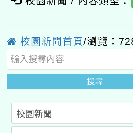
校園新聞 / 內容類型：
轉知經濟部水利署委託
薪期間赴陸應申請許可
115年8月22日(星期六)
業技術研究院辦理「11
校園新聞首頁
/瀏覽：72
2026年桃園地景藝術
桃園市孔廟祈福系列活
用水績優單位及節水達
開 智慧啟航」
動」
搜尋