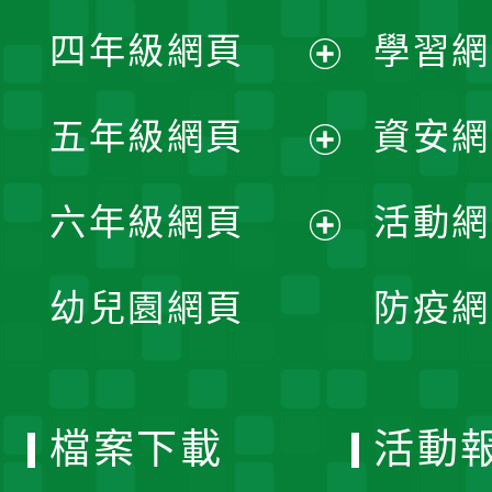
展
單
四年級網頁
學習網
選
開
展
單
五年級網頁
資安網
選
開
展
單
六年級網頁
活動網
選
開
展
單
幼兒園網頁
防疫網
選
開
單
選
檔案下載
活動
單