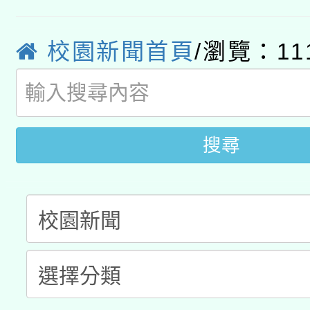
轉知經濟部水利署委託
薪期間赴陸應申請許可
校園新聞首頁
/瀏覽：11
115年8月22日(星期六)
業技術研究院辦理「11
2026年桃園地景藝術
桃園市孔廟祈福系列活
用水績優單位及節水達
開 智慧啟航」
動」
搜尋