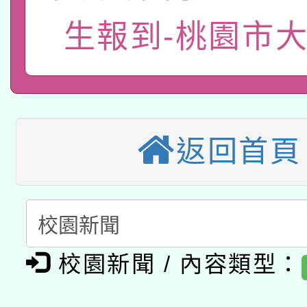
115年8月22日(星期六)
業技術研究院辦理「11
生報到-桃園市
2026年桃園地景藝術
桃園市孔廟祈福系列活
用水績優單位及節水達
本校115學年度第2次
開 智慧啟航」
動」
適應運動共學行動站研
招甄選結果公告(無人
返回首頁
本館辦理115年度閱讀
招)
科技賦能─人工智慧(AI
暨閱讀推動專業研習
A3數位素養講師名單
礎課程
校園新聞 / 內容類型：
「數位內容與教學軟體線
有關大陸委員會函釋公
pilot」