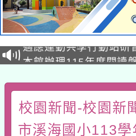
本校115學年度第2次
適應運動共學行動站研
招甄選結果公告(無人
本館辦理115年度閱讀
招)
科技賦能─人工智慧(AI
暨閱讀推動專業研習
A3數位素養講師名單
礎課程
「數位內容與教學軟體線
校園新聞-校園新
有關大陸委員會函釋公
pilot」
市溪海國小113
轉知經濟部水利署委託
薪期間赴陸應申請許可