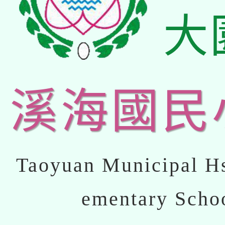
大
溪海國民
Taoyuan Municipal Hs
ementary Scho