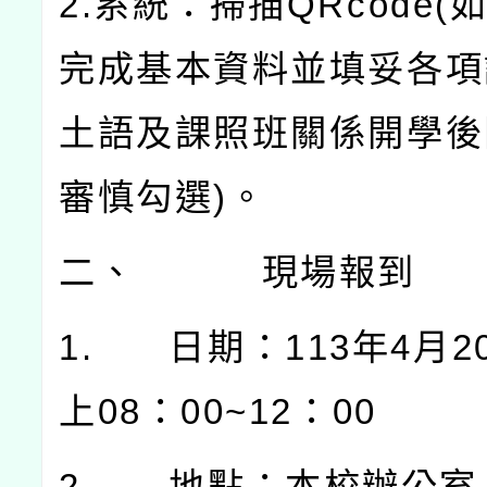
2.
系統：掃描
QRcode(
完成基本資料並填妥各項
土語及課照班關係開學後
審慎勾選
)
。
二、
現場報到
1.
日期：
113
年
4
月
2
上
08
：
00~12
：
00
2.
地點：本校辦公室