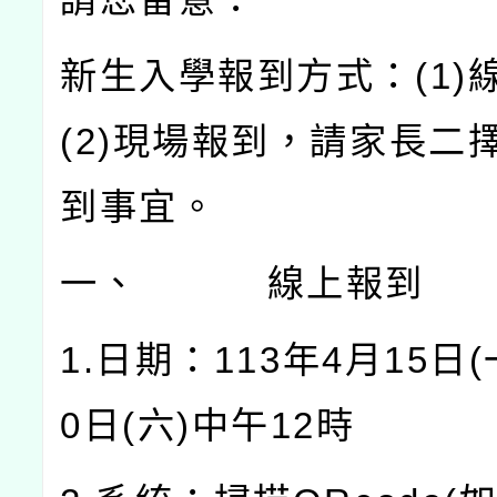
新生入學報到方式：
(1)
(2)
現場報到，請家長二
到事宜。
一、
線上報到
1.
日期：
113
年
4
月
15
日
(
0
日
(
六
)
中午
12
時