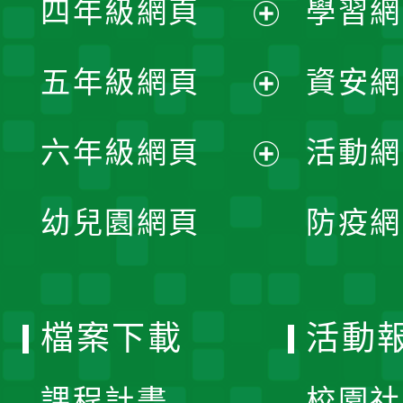
四年級網頁
學習網
選
開
展
單
五年級網頁
資安網
選
開
展
單
六年級網頁
活動網
選
開
展
單
幼兒園網頁
防疫網
選
開
單
選
檔案下載
活動
單
課程計畫
校園社