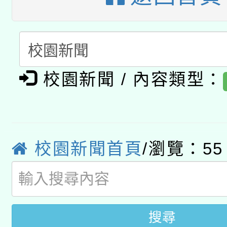
暨閱讀推動專業研習
A3數位素養講師名單
礎課程
「數位內容與教學軟體線
有關大陸委員會函釋公
pilot」
校園新聞 / 內容類型：
轉知經濟部水利署委託
薪期間赴陸應申請許可
115年8月22日(星期六)
業技術研究院辦理「11
校園新聞首頁
/瀏覽：55
2026年桃園地景藝術
桃園市孔廟祈福系列活
用水績優單位及節水達
開 智慧啟航」
動」
搜尋