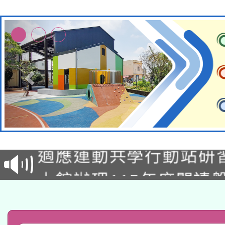
本校115學年度第2次
適應運動共學行動站研
招甄選結果公告(無人
本館辦理115年度閱讀
招)
科技賦能─人工智慧(AI
暨閱讀推動專業研習
A3數位素養講師名單