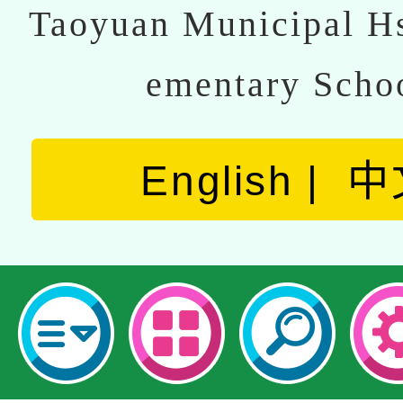
Taoyuan Municipal Hs
ementary Scho
English
中