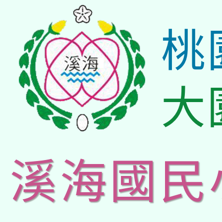
桃
大
溪海國民