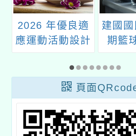
教
2026 年優良適
建國國
教
應運動活動設計
期籃
發
徵選
律
頁面QRcod