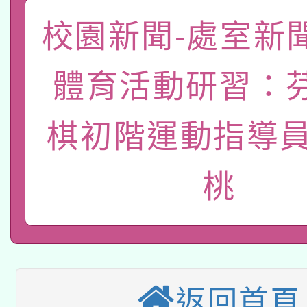
礎課程
校園新聞-處室新
「數位內容與教學軟體線
有關大陸委員會函釋公
pilot」
體育活動研習：
轉知經濟部水利署委託
薪期間赴陸應申請許可
棋初階運動指導員
115年8月22日(星期六)
業技術研究院辦理「11
2026年桃園地景藝術
桃園市孔廟祈福系列活
用水績優單位及節水達
桃
本校115學年度第2次
開 智慧啟航」
動」
適應運動共學行動站研
招甄選結果公告(無人
本館辦理115年度閱讀
招)
返回首頁
科技賦能─人工智慧(AI