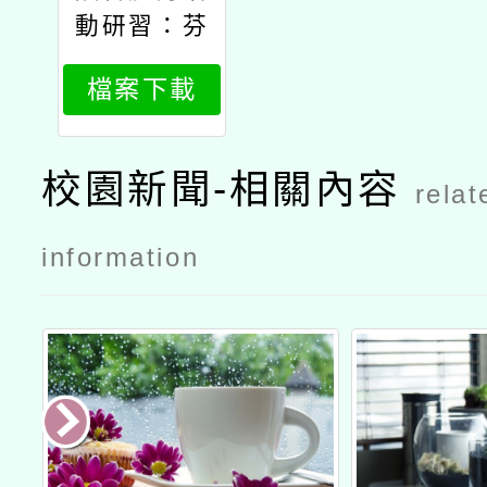
動研習：芬
蘭木棋初階
檔案下載
運動指導員
研習
校園新聞-相關內容
relat
information