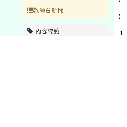
教師會新聞
(
內容標籤
１
教學
7
研習
1706
２
宣導
114
學習
75
３
重要
20
特色
1
(
報名
1473
資訊
38
課程
205
比賽
511
(
公告
1571
注意
33
(
節日
2
活動
1054