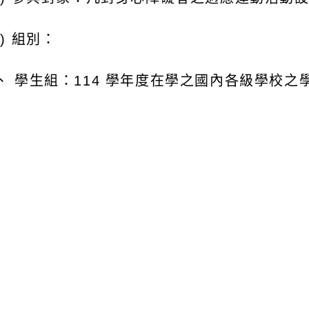
二) 組別：
、 學生組：114 學年度在學之國內各級學校之
、 教師組：指現任職於國內各級學校之教師（
、 社會組：非屬上開兩組身分之社會人士 。
三) 報名方式 ：填寫線上表單報名。
四) 繳交期限：自即日起至115年6月10日（星
五) 成果展示與頒獎：得獎名單預計於115年7