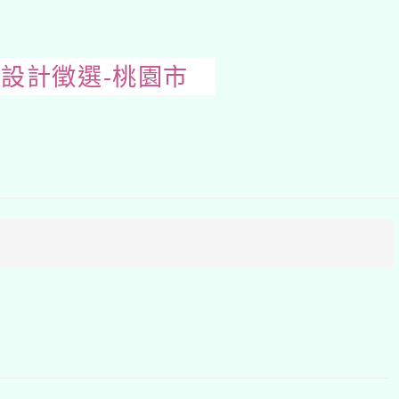
動設計徵選-桃園市
開
啟
上
方
區
塊