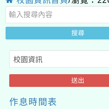
校園資訊首頁
/瀏覽：22
業成長研習」實施計畫
轉知有關國立成功大學
族語言臺北學習中心11
師專業成長研習實施計
教育部國民及學前教育署「
文教學共融平台-教案
「族語學習班」招生簡章
方素養工作坊新北場」
搜尋
年度COVID-19疫苗
件」活動簡章
接種對象擴大為「滿6
接種之民眾」措施，延長
月28日止
送出
作息時間表