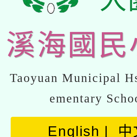
溪海國民
Taoyuan Municipal Hs
ementary Scho
English
中