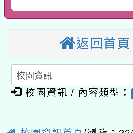
教育部國民及學前教育署「
文教學共融平台-教案
「族語學習班」招生簡章
方素養工作坊新北場」
轉知經濟部水利署委託
年度COVID-19疫苗
件」活動簡章
115年8月22日(星期六)
業技術研究院辦理「11
返回首頁
接種對象擴大為「滿6
2026年桃園地景藝術
桃園市孔廟祈福系列活
用水績優單位及節水達
接種之民眾」措施，延長
「2026桃園藝術巡演
開 智慧啟航」
動」
月28日止
轉知教育部國民及學前
關事宜
校園資訊 / 內容類型：
函轉國家教育研究院中心
國立臺灣師範大學辦理「1
轉知教育部國民及學前
原住民族教育政策研討
年度健康促進學校輔導
函轉國立臺灣師範大學
新北市政府教育局辦理「
族教育國際趨勢與發展