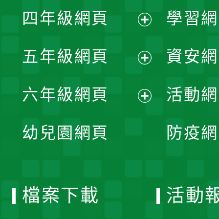
展
單
四年級網頁
學習網
選
開
展
單
五年級網頁
資安網
選
開
展
單
六年級網頁
活動網
選
開
展
單
幼兒園網頁
防疫網
選
開
單
選
檔案下載
活動
單