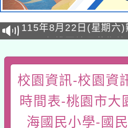
轉知經濟部水利署委託
115年8月22日(星期六)
業技術研究院辦理「11
2026年桃園地景藝術
桃園市孔廟祈福系列活
用水績優單位及節水達
「2026桃園藝術巡演
開 智慧啟航」
動」
轉知教育部國民及學前
關事宜
校園資訊-校園資
函轉國家教育研究院中心
國立臺灣師範大學辦理「1
轉知教育部國民及學前
原住民族教育政策研討
年度健康促進學校輔導
時間表-桃園市大
函轉國立臺灣師範大學
新北市政府教育局辦理「
族教育國際趨勢與發展
業成長研習」實施計畫
海國民小學-國
轉知有關國立成功大學
族語言臺北學習中心11
師專業成長研習實施計