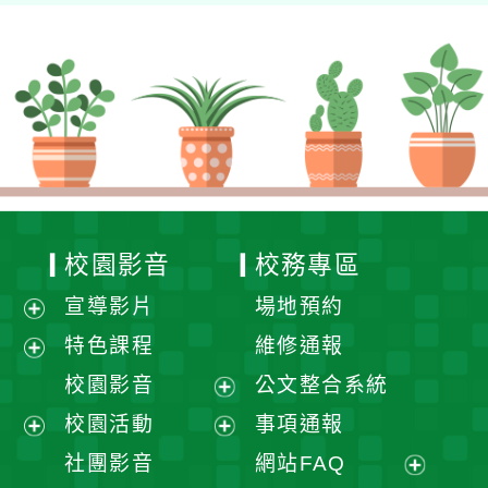
校園影音
校務專區
宣導影片
場地預約
展
特色課程
維修通報
開
展
校園影音
公文整合系統
選
開
展
校園活動
事項通報
單
選
開
展
展
社團影音
網站FAQ
單
選
開
開