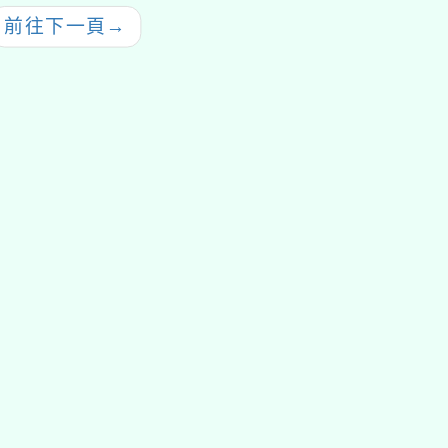
前往下一頁
→
tyc2023
gle、Firefox、Vivaldi、Opera
支援行
 2.5.11
網站語系：zh-TW
eil網站設計工坊
徐嘉裕 Neil hsu