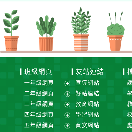
班級網頁
友站連結
一年級網頁
宣導網站
展
二年級網頁
好站連結
開
展
三年級網頁
教育網站
選
開
展
四年級網頁
學習網站
單
選
開
展
五年級網頁
資安網站
單
選
開