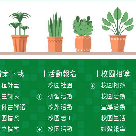
檔案下載
活動報名
校園相簿
課程計畫
校園社團
校園相簿
展
學生課表
研習活動
校園活動
開
展
教科書評選
校外活動
宣導活動
選
開
校園檔案
校園志工
校園生活
單
選
處室檔案
校園活動
媒體報導
單