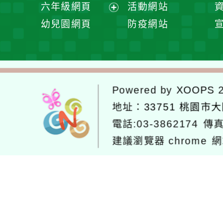
展
六年級網頁
活動網站
單
選
開
展
幼兒園網頁
防疫網站
單
選
開
單
選
單
Powered by
XOOPS
2
地址：
33751 桃園市
電話:03-3862174
傳真
建議瀏覽器 chrome
網
網站設計：
Neil網站設計
工坊