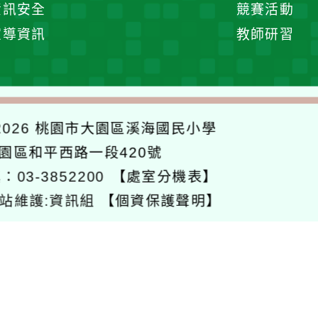
展
資訊安全
競賽活動
開
宣導資訊
教師研習
選
單
026
桃園市大園區溪海國民小學
大園區和平西路一段420號
：03-3852200
【處室分機表】
站維護:資訊組
【個資保護聲明】