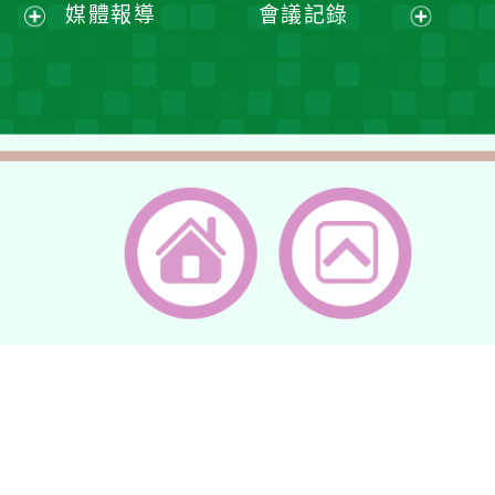
展
媒體報導
會議記錄
單
選
選
開
展
展
單
單
選
開
開
單
選
選
單
單
返回首頁
返回頂端