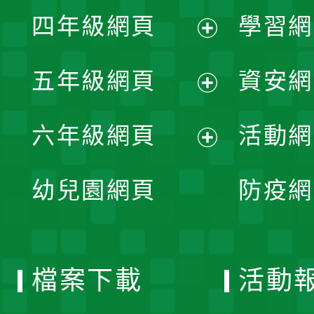
展
單
四年級網頁
學習網
選
開
展
單
五年級網頁
資安網
選
開
展
單
六年級網頁
活動網
選
開
展
單
幼兒園網頁
防疫網
選
開
單
選
檔案下載
活動
單