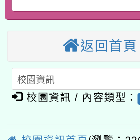
教育部國民及學前教育署「
文教學共融平台-教案
「族語學習班」招生簡章
方素養工作坊新北場」
轉知經濟部水利署委託
年度COVID-19疫苗
件」活動簡章
115年8月22日(星期六)
業技術研究院辦理「11
接種對象擴大為「滿6
返回首頁
2026年桃園地景藝術
桃園市孔廟祈福系列活
用水績優單位及節水達
接種之民眾」措施，延長
「2026桃園藝術巡演
開 智慧啟航」
動」
月28日止
轉知教育部國民及學前
關事宜
校園資訊 / 內容類型：
函轉國家教育研究院中心
國立臺灣師範大學辦理「1
轉知教育部國民及學前
原住民族教育政策研討
年度健康促進學校輔導
函轉國立臺灣師範大學
新北市政府教育局辦理「
族教育國際趨勢與發展
業成長研習」實施計畫