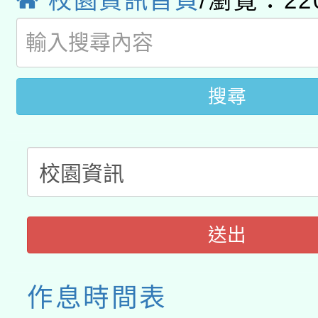
校園資訊首頁
/瀏覽：22
轉知有關國立成功大學
族語言臺北學習中心11
師專業成長研習實施計
教育部國民及學前教育署「
文教學共融平台-教案
「族語學習班」招生簡章
方素養工作坊新北場」
年度COVID-19疫苗
件」活動簡章
搜尋
接種對象擴大為「滿6
接種之民眾」措施，延長
月28日止
送出
作息時間表