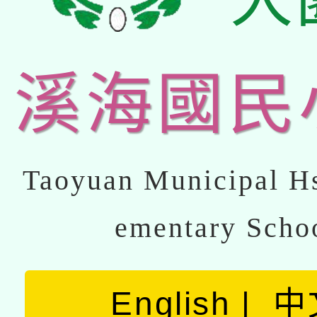
溪海國民
Taoyuan Municipal Hs
ementary Scho
English
中