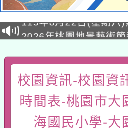
轉知經濟部水利署委託
115年8月22日(星期六)
業技術研究院辦理「11
2026年桃園地景藝術
桃園市孔廟祈福系列活
用水績優單位及節水達
「2026桃園藝術巡演
開 智慧啟航」
動」
轉知教育部國民及學前
關事宜
函轉國家教育研究院中心
國立臺灣師範大學辦理「1
校園資訊-校園資
轉知教育部國民及學前
原住民族教育政策研討
年度健康促進學校輔導
時間表-桃園市大
函轉國立臺灣師範大學
新北市政府教育局辦理「
族教育國際趨勢與發展
業成長研習」實施計畫
轉知有關國立成功大學
族語言臺北學習中心11
海國民小學-大
師專業成長研習實施計