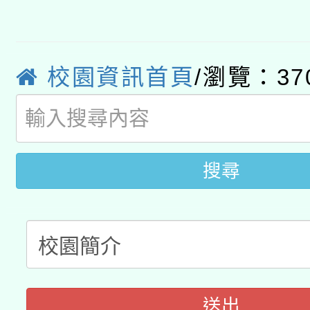
轉知經濟部水利署委託
薪期間赴陸應申請許可
115年8月22日(星期六)
業技術研究院辦理「11
校園資訊首頁
/瀏覽：37
2026年桃園地景藝術
桃園市孔廟祈福系列活
用水績優單位及節水達
開 智慧啟航」
動」
搜尋
送出