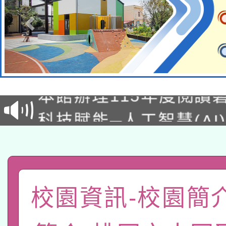
本校115學年度第2次
適應運動共學行動站研
招甄選結果公告(無人
本館辦理115年度閱讀
招)
科技賦能─人工智慧(AI
暨閱讀推動專業研習
A3數位素養講師名單
礎課程
「數位內容與教學軟體線
有關大陸委員會函釋公
pilot」
校園資訊-校園簡
轉知經濟部水利署委託
薪期間赴陸應申請許可