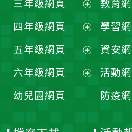
三年級網頁
教育網
選
開
展
單
四年級網頁
學習網
選
開
展
單
五年級網頁
資安網
選
開
展
單
六年級網頁
活動網
選
開
展
單
幼兒園網頁
防疫網
選
開
單
選