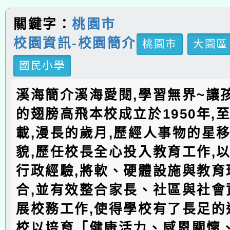
關鍵字：
桃園市
校園資訊-校園簡介
桃園市
大園區
國民小學
溪海簡介溪海愛閱,學習無界~讓
的翅膀高飛本校成立於1950年,
載,漫長的歲月,歷經人事物的星移
貌,歷任校長全心投入教育工作,
行政經驗,將軟、硬體設施與教育
合,並有效整合家長、社區與社會
展校務工作,使得學校有了長足的
校以培育「健康活力、感恩關懷