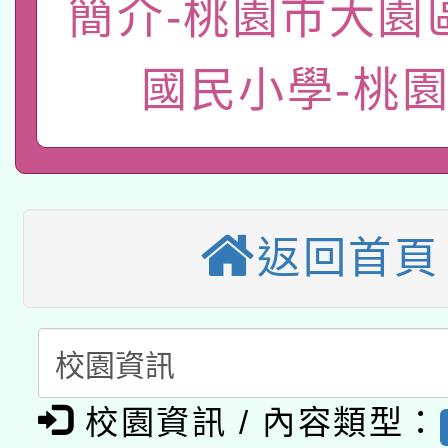
簡介-桃園市大園
115年8月22日(星期六)
業技術研究院辦理「11
2026年桃園地景藝術
桃園市孔廟祈福系列活
國民小學-桃
用水績優單位及節水達
本校115學年度第2次
開 智慧啟航」
動」
適應運動共學行動站研
招甄選結果公告(無人
本館辦理115年度閱讀
招)
返回首頁
科技賦能─人工智慧(AI
暨閱讀推動專業研習
A3數位素養講師名單
礎課程
「數位內容與教學軟體線
校園資訊 / 內容類型：
有關大陸委員會函釋公
pilot」