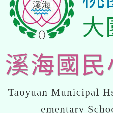
大
溪海國民
Taoyuan Municipal Hs
ementary Scho