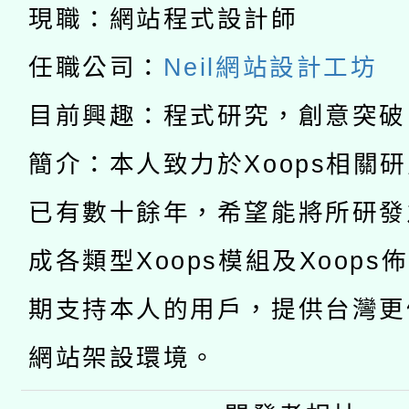
科技賦能─人工智慧(AI
暨閱讀推動專業研習
現職：網站程式設計師
A3數位素養講師名單
礎課程
任職公司：
Neil網站設計工坊
「數位內容與教學軟體線
目前興趣：程式研究，創意突破
有關大陸委員會函釋公
pilot」
簡介：本人致力於Xoops相關
轉知經濟部水利署委託
薪期間赴陸應申請許可
已有數十餘年，希望能將所研發
115年8月22日(星期六)
業技術研究院辦理「11
成各類型Xoops模組及Xoops
2026年桃園地景藝術
桃園市孔廟祈福系列活
用水績優單位及節水達
期支持本人的用戶，提供台灣更
開 智慧啟航」
動」
網站架設環境。