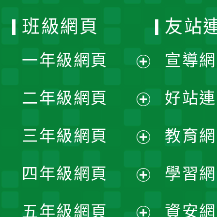
班級網頁
友站
一年級網頁
宣導網
展
二年級網頁
好站連
開
展
三年級網頁
教育網
選
開
展
單
四年級網頁
學習網
選
開
展
單
五年級網頁
資安網
選