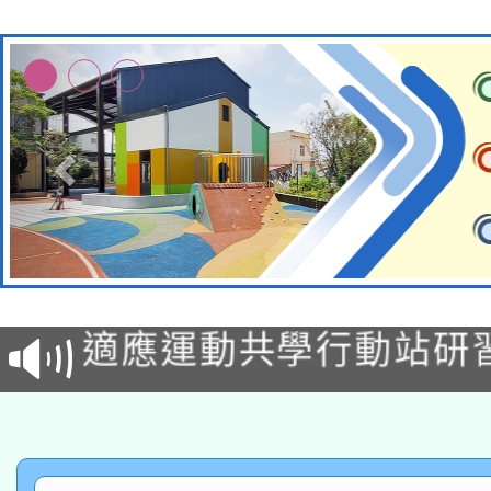
本校115學年度第2次
適應運動共學行動站研
招甄選結果公告(無人
本館辦理115年度閱讀
招)
科技賦能─人工智慧(AI
暨閱讀推動專業研習