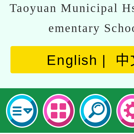
Taoyuan Municipal Hs
ementary Scho
English
中