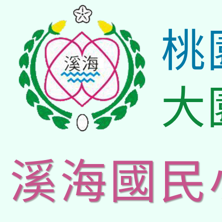
桃
大
溪海國民