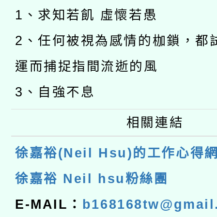
1、求知若飢 虛懷若愚
2、任何被視為感情的枷鎖，都
運而捕捉指間流逝的風
3、自強不息
相關連結
徐嘉裕(Neil Hsu)的工作心得
徐嘉裕 Neil hsu粉絲團
E-MAIL：
b168168tw@gmail