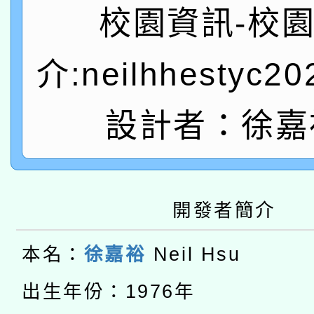
A3數位素養講師名單
礎課程
校園資訊-校
「數位內容與教學軟體線
介:neilhhestyc2
有關大陸委員會函釋公
pilot」
轉知經濟部水利署委託
薪期間赴陸應申請許可
設計者：徐嘉
115年8月22日(星期六)
業技術研究院辦理「11
2026年桃園地景藝術
桃園市孔廟祈福系列活
用水績優單位及節水達
開發者簡介
本校115學年度第2次
開 智慧啟航」
動」
適應運動共學行動站研
招甄選結果公告(無人
本名：
徐嘉裕
Neil Hsu
本館辦理115年度閱讀
招)
出生年份：1976年