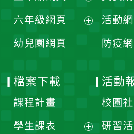
開
展
單
六年級網頁
活動網
選
開
展
單
幼兒園網頁
防疫網
選
開
單
選
檔案下載
活動
單
課程計畫
校園社
學生課表
研習活