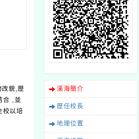
物改貌,歷
溪海簡介
合 ,並
歷任校長
全校以培
地理位置