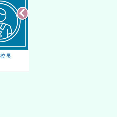
任校長
溪海校徽
溪