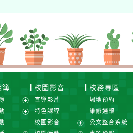
相簿
校園影音
校務專區
簿
宣導影片
場地預約
展
動
特色課程
維修通報
開
展
動
校園影音
公文整合系統
選
開
展