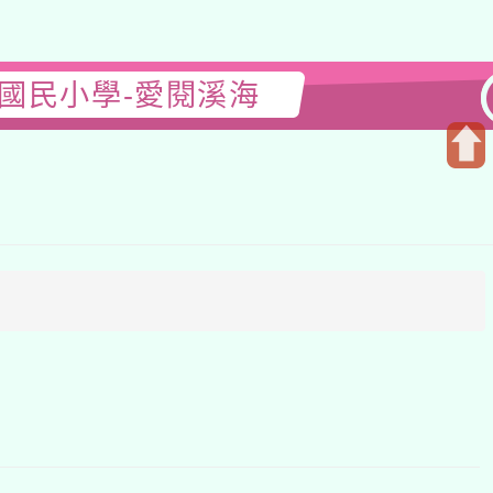
國民小學-愛閱溪海
開
啟
上
方
區
塊