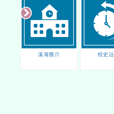
歌
溪海簡介
校史