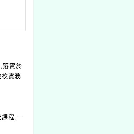
,落實於
他校實務
課程,一