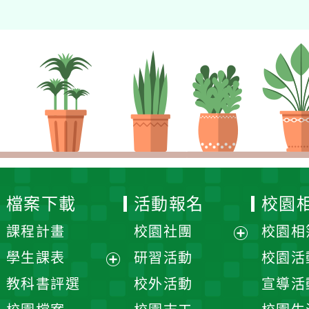
檔案下載
活動報名
校園
課程計畫
校園社團
校園相
展
學生課表
研習活動
校園活
開
展
教科書評選
校外活動
宣導活
選
開