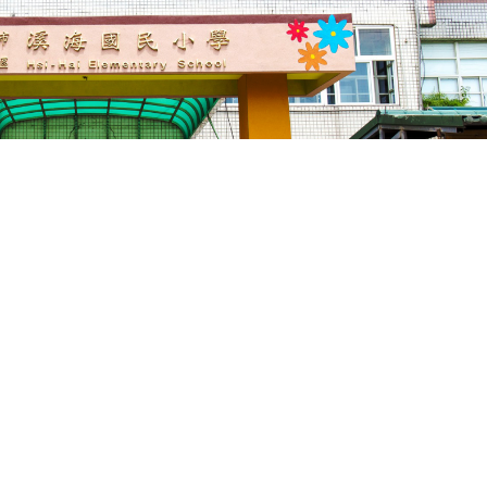
界~讓孩子乘著閱讀的翅膀高飛