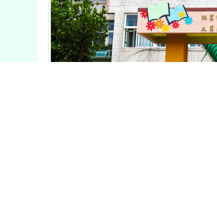
溪海愛閱,學習無