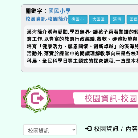
關鍵字：
國民小學
校園資訊-校園簡介
桃園市
大園區
溪海
國
溪海簡介溪海愛閱,學習無界~讓孩子乘著閱讀的翅
育工作,以豐富的教育行政經驗,將軟、硬體設施
培育「健康活力、感恩關懷、創新卓越」的溪海兒
活動外,落實於課堂中的閱讀理解教學向來是各校
科展、全民科學日等主題式的探究課程,一直是本
校園資訊-校
校園資訊 / 內