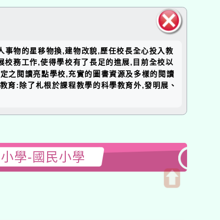
關閉區
經人事物的星移物換,建物改貌,歷任校長全心投入教
塊
展校務工作,使得學校有了長足的進展,目前全校以
定之閱讀亮點學校,充實的圖書資源及多樣的閱讀
教育:除了札根於課程教學的科學教育外,發明展、
小學-國民小學
開
啟
上