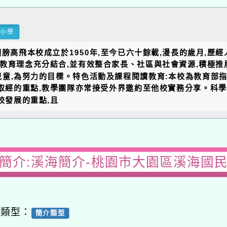
民小學
膀高飛本校成立於1950年,至今已六十餘載,漫長的歲月,歷
與教育理念充分結合,並有效整合家長、社區與社會資源,積極推
童,為努力的目標。特色活動及課程閱讀教育:本校為教育部指
取經的重點,教學團隊亦常接受外界邀約至他校實務分享。科學
校發展的重點,且
園簡介:溪海簡介-桃園市大園區溪海國民
容類型：
簡介類型