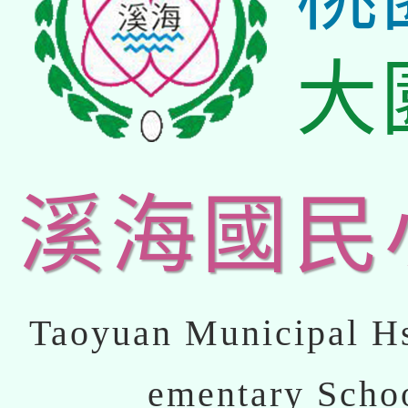
大
溪海國民
Taoyuan Municipal Hs
ementary Scho