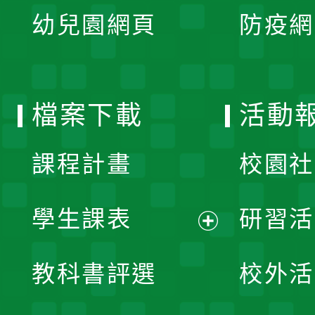
展
單
幼兒園網頁
防疫網
選
開
單
選
檔案下載
活動
單
課程計畫
校園社
學生課表
研習活
展
教科書評選
校外活
開