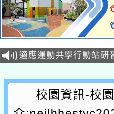
本校115學年度第2次
適應運動共學行動站研
招甄選結果公告(無人
本館辦理115年度閱讀
招)
科技賦能─人工智慧(AI
暨閱讀推動專業研習
A3數位素養講師名單
礎課程
校園資訊-校
「數位內容與教學軟體線
介:neilhhestyc2