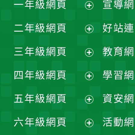
一年級網頁
宣導網
展
二年級網頁
好站連
開
展
三年級網頁
教育網
選
開
展
單
四年級網頁
學習網
選
開
展
單
五年級網頁
資安網
選
開
展
單
六年級網頁
活動網
選
開