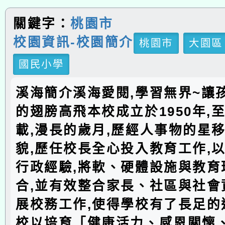
關鍵字：
桃園市
校園資訊-校園簡介
桃園市
大園區
國民小學
溪海簡介溪海愛閱,學習無界~讓
的翅膀高飛本校成立於1950年,
載,漫長的歲月,歷經人事物的星移
貌,歷任校長全心投入教育工作,
行政經驗,將軟、硬體設施與教育
合,並有效整合家長、社區與社會
展校務工作,使得學校有了長足的
校以培育「健康活力、感恩關懷