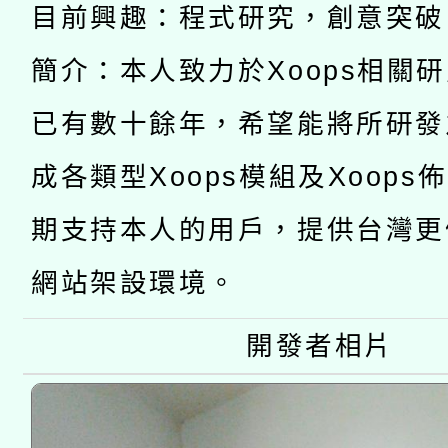
「數位內容與教學軟體線
目前興趣：程式研究，創意突破
有關大陸委員會函釋公
pilot」
簡介：本人致力於Xoops相關
轉知經濟部水利署委託
薪期間赴陸應申請許可
已有數十餘年，希望能將所研發
115年8月22日(星期六)
業技術研究院辦理「11
成各類型Xoops模組及Xoops
2026年桃園地景藝術
桃園市孔廟祈福系列活
用水績優單位及節水達
期支持本人的用戶，提供台灣更
開 智慧啟航」
動」
網站架設環境。
開發者相片