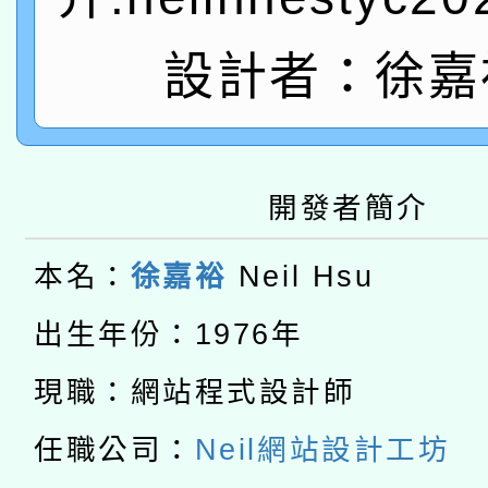
有關大陸委員會函釋公
pilot」
轉知經濟部水利署委託
薪期間赴陸應申請許可
設計者：徐嘉
115年8月22日(星期六)
業技術研究院辦理「11
2026年桃園地景藝術
桃園市孔廟祈福系列活
用水績優單位及節水達
開發者簡介
本校115學年度第2次
開 智慧啟航」
動」
適應運動共學行動站研
招甄選結果公告(無人
本名：
徐嘉裕
Neil Hsu
本館辦理115年度閱讀
出生年份：1976年
招)
科技賦能─人工智慧(AI
暨閱讀推動專業研習
現職：網站程式設計師
A3數位素養講師名單
礎課程
任職公司：
Neil網站設計工坊