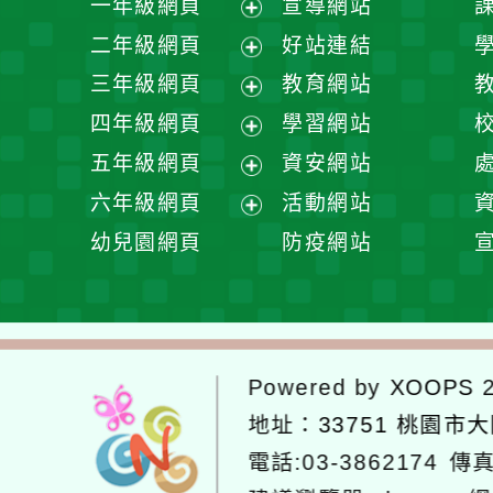
一年級網頁
宣導網站
展
二年級網頁
好站連結
開
展
三年級網頁
教育網站
選
開
展
四年級網頁
學習網站
單
選
開
展
五年級網頁
資安網站
單
選
開
展
六年級網頁
活動網站
單
選
開
展
幼兒園網頁
防疫網站
單
選
開
單
選
單
Powered by
XOOPS
2
地址：
33751 桃園市
電話:03-3862174
傳真