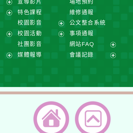
宣導影片
場地預約
展
特色課程
維修通報
開
展
校園影音
公文整合系統
選
開
展
校園活動
事項通報
單
選
開
展
展
社團影音
網站FAQ
單
選
開
開
展
媒體報導
會議記錄
單
選
選
開
展
展
單
單
選
開
開
單
選
選
單
單