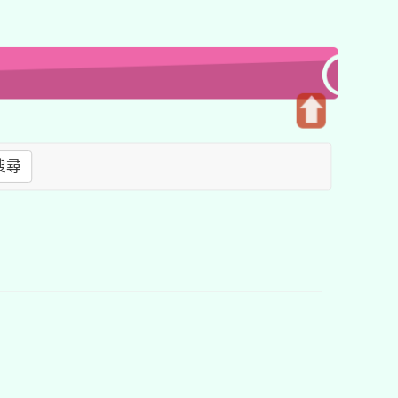
開
啟
搜尋
上
方
區
塊