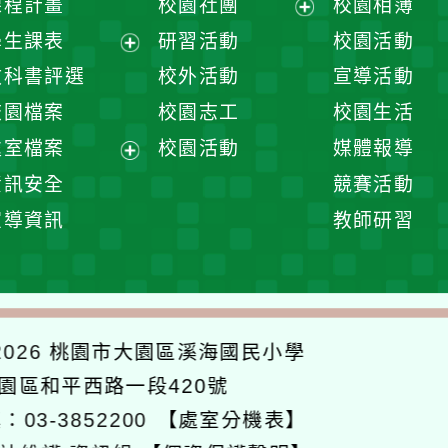
課程計畫
校園社團
校園相簿
展
學生課表
研習活動
校園活動
開
展
教科書評選
校外活動
宣導活動
選
開
校園檔案
校園志工
校園生活
單
選
處室檔案
校園活動
媒體報導
單
展
資訊安全
競賽活動
開
宣導資訊
教師研習
選
單
026
桃園市大園區溪海國民小學
大園區和平西路一段420號
：03-3852200
【處室分機表】