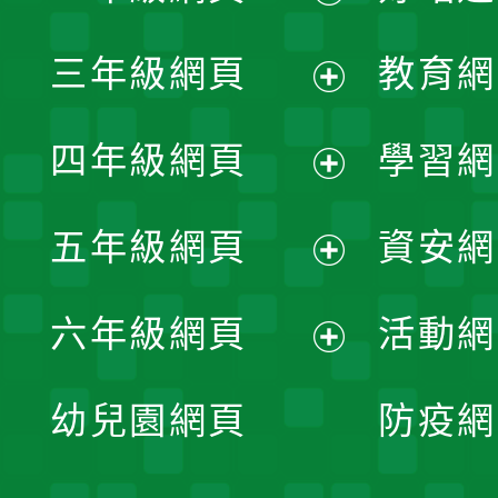
開
展
三年級網頁
教育網
選
開
展
單
四年級網頁
學習網
選
開
展
單
五年級網頁
資安網
選
開
展
單
六年級網頁
活動網
選
開
展
單
幼兒園網頁
防疫網
選
開
單