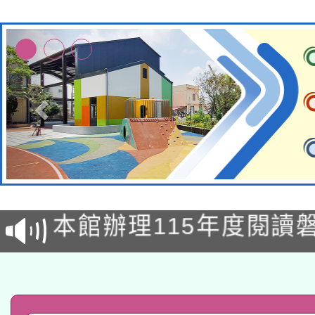
適應運動共學行動站研
本館辦理115年度閱讀
科技賦能─人工智慧(AI
暨閱讀推動專業研習
A3數位素養講師名單
礎課程