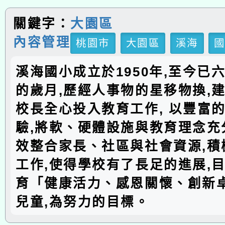
關鍵字：
大園區
內容管理
桃園市
大園區
溪海
溪海國小成立於1950年,至今已
的歲月,歷經人事物的星移物換,建
校長全心投入教育工作, 以豐富
驗,將軟、硬體設施與教育理念充分
效整合家長、社區與社會資源,積
工作,使得學校有了長足的進展,
育「健康活力、感恩關懷、創新
兒童,為努力的目標。