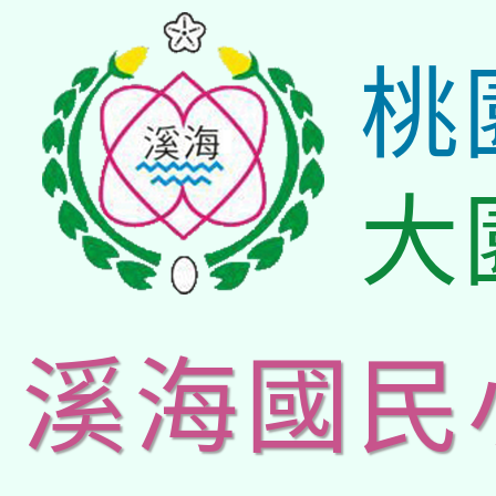
桃
大
溪海國民