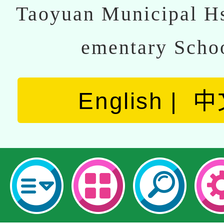
Taoyuan Municipal Hs
ementary Scho
English
中