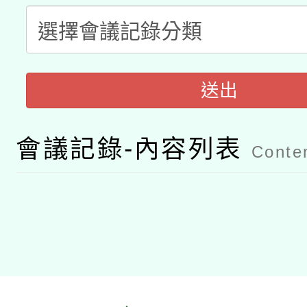
A3數位素養講師名單
礎課程
「數位內容與教學軟體線
有關大陸委員會函釋公
pilot」
送出
轉知經濟部水利署委託
薪期間赴陸應申請許可
會議記錄-內容列表
115年8月22日(星期六)
業技術研究院辦理「11
Conten
2026年桃園地景藝術
桃園市孔廟祈福系列活
用水績優單位及節水達
「2026桃園藝術巡演
開 智慧啟航」
動」
關事宜