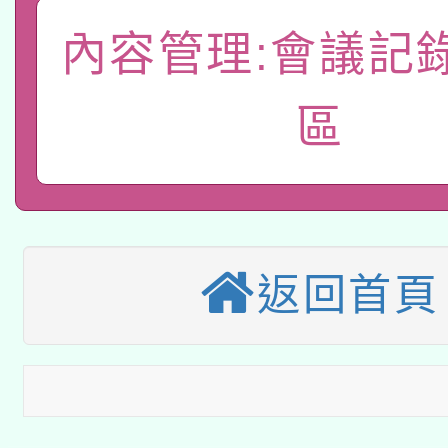
「數位內容與教學軟體線
內容管理:會議記
有關大陸委員會函釋公
pilot」
轉知經濟部水利署委託
區
薪期間赴陸應申請許可
115年8月22日(星期六)
業技術研究院辦理「11
2026年桃園地景藝術
桃園市孔廟祈福系列活
用水績優單位及節水達
「2026桃園藝術巡演
開 智慧啟航」
動」
返回首頁
適應運動共學行動站研
關事宜
本館辦理115年度閱讀
科技賦能─人工智慧(AI
暨閱讀推動專業研習