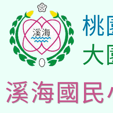
桃
大
溪海國民