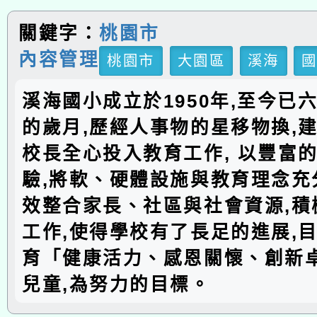
關鍵字：
桃園市
內容管理
桃園市
大園區
溪海
溪海國小成立於1950年,至今已
的歲月,歷經人事物的星移物換,建
校長全心投入教育工作, 以豐富
驗,將軟、硬體設施與教育理念充分
效整合家長、社區與社會資源,積
工作,使得學校有了長足的進展,
育「健康活力、感恩關懷、創新
兒童,為努力的目標。