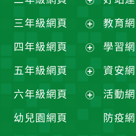
開
展
三年級網頁
教育網
選
開
展
單
四年級網頁
學習網
選
開
展
單
五年級網頁
資安網
選
開
展
單
六年級網頁
活動網
選
開
展
單
幼兒園網頁
防疫網
選
開