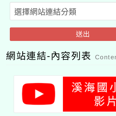
A3數位素養講師名單
礎課程
「數位內容與教學軟體線
有關大陸委員會函釋公
pilot」
送出
轉知經濟部水利署委託
薪期間赴陸應申請許可
網站連結-內容列表
115年8月22日(星期六)
業技術研究院辦理「11
Conten
2026年桃園地景藝術
桃園市孔廟祈福系列活
用水績優單位及節水達
開 智慧啟航」
動」