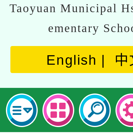
Taoyuan Municipal Hs
ementary Scho
English
中