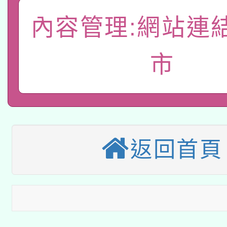
「數位內容與教學軟體線
內容管理:網站連
有關大陸委員會函釋公
pilot」
轉知經濟部水利署委託
市
薪期間赴陸應申請許可
115年8月22日(星期六)
業技術研究院辦理「11
2026年桃園地景藝術
桃園市孔廟祈福系列活
用水績優單位及節水達
本校115學年度第2次
開 智慧啟航」
動」
返回首頁
適應運動共學行動站研
招甄選結果公告(無人
本館辦理115年度閱讀
招)
科技賦能─人工智慧(AI
暨閱讀推動專業研習