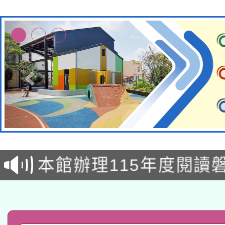
本校115學年度第2次
適應運動共學行動站研
招甄選結果公告(無人
本館辦理115年度閱讀
招)
科技賦能─人工智慧(AI
暨閱讀推動專業研習
A3數位素養講師名單
礎課程