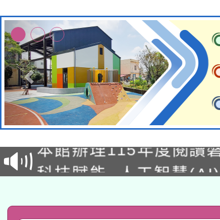
適應運動共學行動站研
本館辦理115年度閱讀
科技賦能─人工智慧(AI
暨閱讀推動專業研習
A3數位素養講師名單
礎課程
「數位內容與教學軟體線