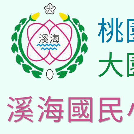
桃
大
溪海國民