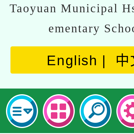
Taoyuan Municipal Hs
ementary Scho
English
中