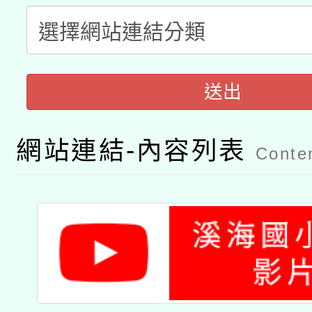
「數位內容與教學軟體線
有關大陸委員會函釋公
pilot」
送出
轉知經濟部水利署委託
薪期間赴陸應申請許可
115年8月22日(星期六)
業技術研究院辦理「11
網站連結-內容列表
Conten
2026年桃園地景藝術
桃園市孔廟祈福系列活
用水績優單位及節水達
「2026桃園藝術巡演
開 智慧啟航」
動」
關事宜