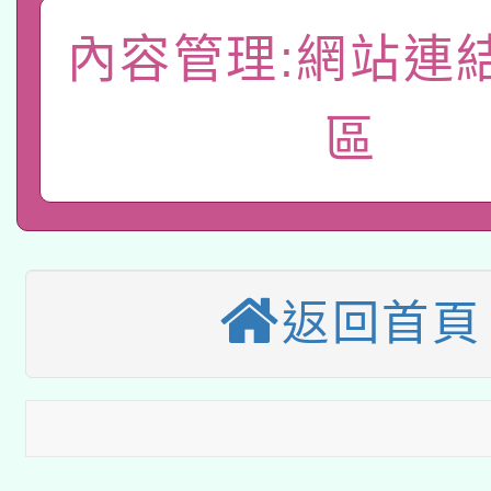
有關大陸委員會函釋公
pilot」
內容管理:網站連
轉知經濟部水利署委託
薪期間赴陸應申請許可
區
115年8月22日(星期六)
業技術研究院辦理「11
2026年桃園地景藝術
桃園市孔廟祈福系列活
用水績優單位及節水達
「2026桃園藝術巡演
開 智慧啟航」
動」
適應運動共學行動站研
返回首頁
關事宜
本館辦理115年度閱讀
科技賦能─人工智慧(AI
暨閱讀推動專業研習
A3數位素養講師名單
礎課程