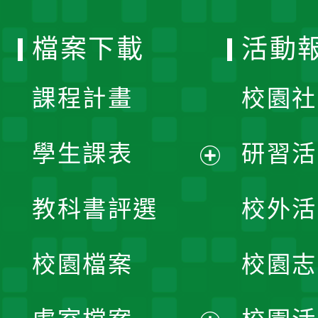
單
選
檔案下載
活動
單
課程計畫
校園社
學生課表
研習活
展
教科書評選
校外活
開
校園檔案
校園志
選
單