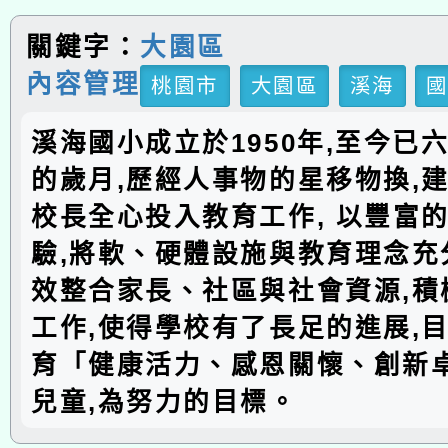
關鍵字：
大園區
內容管理
桃園市
大園區
溪海
溪海國小成立於1950年,至今已
的歲月,歷經人事物的星移物換,建
校長全心投入教育工作, 以豐富
驗,將軟、硬體設施與教育理念充分
效整合家長、社區與社會資源,積
工作,使得學校有了長足的進展,
育「健康活力、感恩關懷、創新
兒童,為努力的目標。