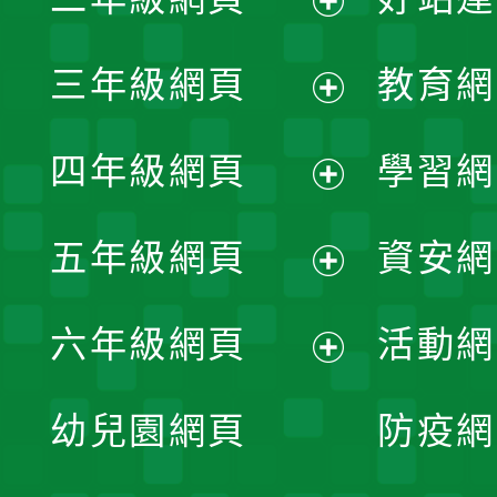
開
展
三年級網頁
教育網
選
開
展
單
四年級網頁
學習網
選
開
展
單
五年級網頁
資安網
選
開
展
單
六年級網頁
活動網
選
開
展
單
幼兒園網頁
防疫網
選
開