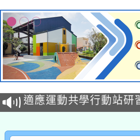
本校115學年度第2次
適應運動共學行動站研
招甄選結果公告(無人
本館辦理115年度閱讀
招)
科技賦能─人工智慧(AI
暨閱讀推動專業研習