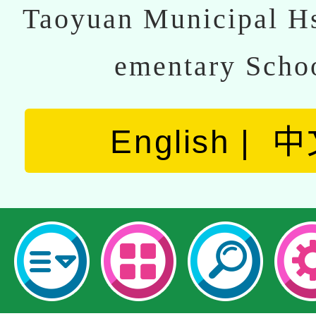
Taoyuan Municipal Hs
ementary Scho
English
中