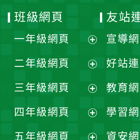
班級網頁
友站
一年級網頁
宣導網
展
二年級網頁
好站連
開
展
三年級網頁
教育網
選
開
展
單
四年級網頁
學習網
選
開
展
單
五年級網頁
資安網
選