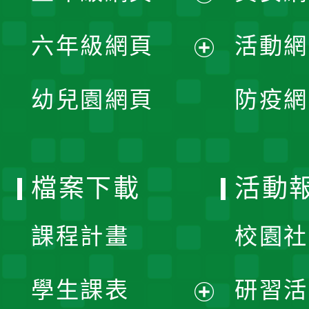
開
展
單
六年級網頁
活動網
選
開
展
單
幼兒園網頁
防疫網
選
開
單
選
檔案下載
活動
單
課程計畫
校園社
學生課表
研習活