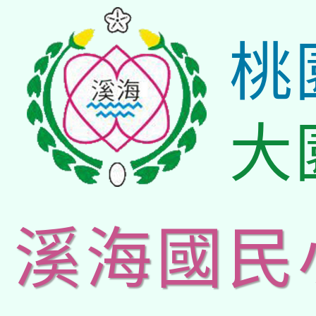
桃
大
溪海國民