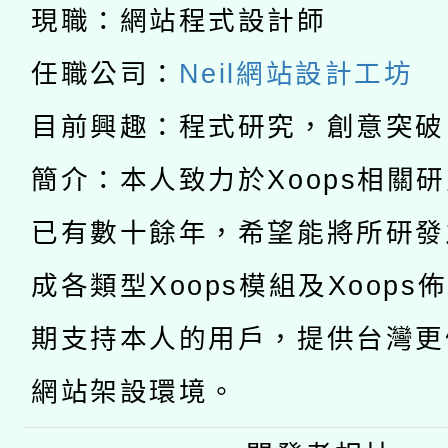
科技賦能─人工智慧(AI
暨閱讀推動專業研習
現職：網站程式設計師
A3數位素養講師名單
礎課程
任職公司：
Neil網站設計工坊
「數位內容與教學軟體線
目前興趣：程式研究，創意突破
有關大陸委員會函釋公
pilot」
簡介：本人致力於Xoops相關
轉知經濟部水利署委託
薪期間赴陸應申請許可
已有數十餘年，希望能將所研發
115年8月22日(星期六)
業技術研究院辦理「11
成各類型Xoops模組及Xoops
2026年桃園地景藝術
桃園市孔廟祈福系列活
用水績優單位及節水達
期支持本人的用戶，提供台灣更
開 智慧啟航」
動」
網站架設環境。