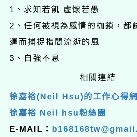
1、求知若飢 虛懷若愚
2、任何被視為感情的枷鎖，都
運而捕捉指間流逝的風
3、自強不息
相關連結
徐嘉裕(Neil Hsu)的工作心得
徐嘉裕 Neil hsu粉絲團
E-MAIL：
b168168tw@gmail