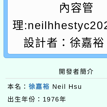
A3數位素養講師名單
礎課程
內容管
「數位內容與教學軟體線
理:neilhhestyc2
有關大陸委員會函釋公
pilot」
轉知經濟部水利署委託
薪期間赴陸應申請許可
設計者：徐嘉裕 N
115年8月22日(星期六)
業技術研究院辦理「11
2026年桃園地景藝術
桃園市孔廟祈福系列活
用水績優單位及節水達
開發者簡介
本校115學年度第2次
開 智慧啟航」
動」
適應運動共學行動站研
招甄選結果公告(無人
本名：
徐嘉裕
Neil Hsu
本館辦理115年度閱讀
招)
出生年份：1976年